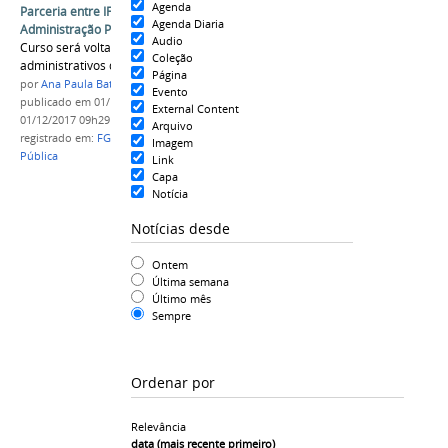
Agenda
Parceria entre IFAM e FGV para mestrado em
Agenda Diaria
Administração Pública
Audio
Curso será voltado para técnicos-
Coleção
administrativos do IFAM
Página
por
Ana Paula Batista
Evento
publicado
em 01/12/2017
—
última modificação
em
External Content
01/12/2017 09h29
Arquivo
registrado em:
FGV
,
mestrado
,
Administração
Imagem
Pública
Link
Capa
Notícia
Notícias desde
Ontem
Última semana
Último mês
Sempre
Ordenar por
Relevância
data (mais recente primeiro)