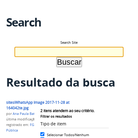
Search
Search Site
Resultado da busca
sitesiWhatsApp Image 2017-11-28 at
164042te.jpg
2
itens atendem ao seu critério.
por
Ana Paula Batista
Filtrar os resultados
última modificação
em 01/12/2017 09h29
Tipo de item
registrado em:
FGV
,
mestrado
,
Administração
Pública
Selecionar Todos/Nenhum