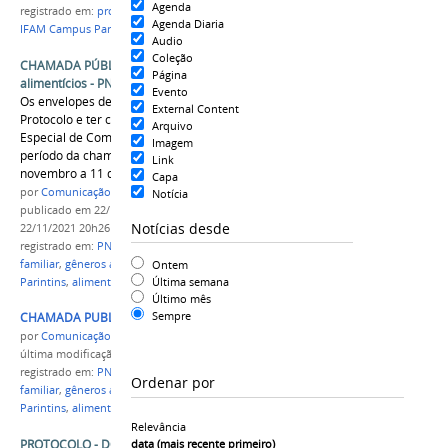
Agenda
registrado em:
processo seletivo 2023/2
,
#IFAM
,
Agenda Diaria
IFAM Campus Parintins
Audio
Coleção
CHAMADA PÚBLICA 01/2021 - Gêneros
Página
alimentícios - PNAE
Evento
Os envelopes deverão ser entregue no
External Content
Protocolo e ter como destinatário a Comissão
Arquivo
Especial de Compras da Agricultura Familiar. O
Imagem
período da chamada pública é de 22 de
Link
novembro a 11 de dezembro de 2021.
Capa
por
Comunicação CPR
Notícia
publicado
em 22/11/2021
—
última modificação
em
Notícias desde
22/11/2021 20h26
registrado em:
PNAE
,
Chamada Pública
,
agricultura
familiar
,
gêneros alimentícios
,
IFAM Campus
Ontem
Última semana
Parintins
,
alimentação escolar
Último mês
Sempre
CHAMADA PUBLICA PNAE 2021 compac 1.jpg
por
Comunicação CPR
última modificação
em 22/11/2021 19h53
registrado em:
PNAE
,
Chamada Pública
,
agricultura
Ordenar por
familiar
,
gêneros alimentícios
,
IFAM Campus
Parintins
,
alimentação escolar
Relevância
PROTOCOLO - DOCUMENTOS
data (mais recente primeiro)