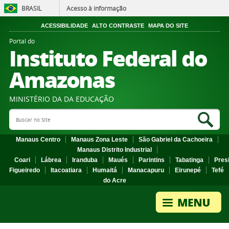
BRASIL
Acesso à informação
ACESSIBILIDADE
ALTO CONTRASTE
MAPA DO SITE
Portal do
Instituto Federal do
Amazonas
MINISTÉRIO DA DA EDUCAÇÃO
Search Site
Sea
Manaus Centro
Manaus Zona Leste
São Gabriel da Cachoeira
Manaus Distrito Industrial
Coari
Lábrea
Iranduba
Maués
Parintins
Tabatinga
Pres
Figueiredo
Itacoatiara
Humaitá
Manacapuru
Eirunepé
Tefé
do Acre