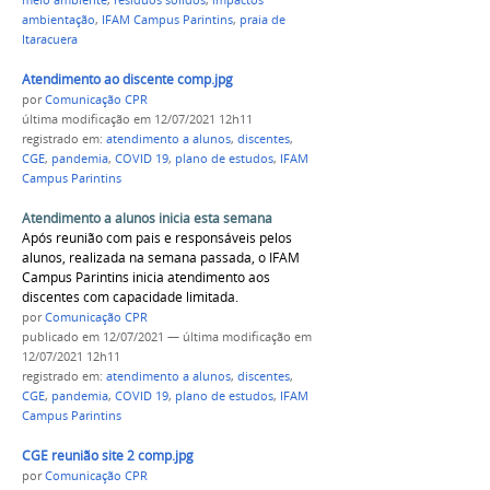
meio ambiente
,
resíduos sólidos
,
impactos
ambientação
,
IFAM Campus Parintins
,
praia de
Itaracuera
Atendimento ao discente comp.jpg
por
Comunicação CPR
última modificação
em 12/07/2021 12h11
registrado em:
atendimento a alunos
,
discentes
,
CGE
,
pandemia
,
COVID 19
,
plano de estudos
,
IFAM
Campus Parintins
Atendimento a alunos inicia esta semana
Após reunião com pais e responsáveis pelos
alunos, realizada na semana passada, o IFAM
Campus Parintins inicia atendimento aos
discentes com capacidade limitada.
por
Comunicação CPR
publicado
em 12/07/2021
—
última modificação
em
12/07/2021 12h11
registrado em:
atendimento a alunos
,
discentes
,
CGE
,
pandemia
,
COVID 19
,
plano de estudos
,
IFAM
Campus Parintins
CGE reunião site 2 comp.jpg
por
Comunicação CPR