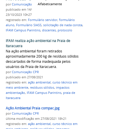
Alfabeticamente
por
Comunicação CPR
publicado
em 14/09/2021
—
última modificação
em
23/10/2023 10h27
registrado em:
Formulário servidor
,
formulário
aluno
,
Formulário SIASS
,
solicitação de nada consta
,
IFAM Campus Parintins
,
discentes
,
protocolo
IFAM realiza ação ambiental na Praia de
Itaracuera
Na ação ambiental foram retirados
aproximadamente 200 kg de resíduos sólidos
descartados de forma inadequada pelos
usuários da Praia de Itaracuera.
por
Comunicação CPR
publicado
em 27/08/2021
registrado em:
ação ambiental
,
curso técnico em
meio ambiente
,
resíduos sólidos
,
impactos
ambientação
,
IFAM Campus Parintins
,
praia de
Itaracuera
Ação Ambiental Praia compac.jpg
por
Comunicação CPR
última modificação
em 27/08/2021 18h21
registrado em:
ação ambiental
,
curso técnico em