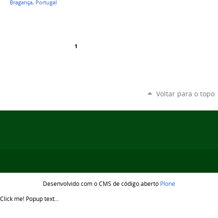
Bragança
,
Portugal
1
Voltar para o topo
Desenvolvido com o CMS de código aberto
Plone
Click me!
Popup text...