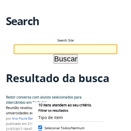
Search
Search Site
Resultado da busca
Reitor conversa com alunos selecionados para
intercâmbio em Portugal
10
itens atendem ao seu critério.
Reunião revelou parcerias futuras com outras
Filtrar os resultados
universidades europeias
Tipo de item
por
Ana Paula Batista
publicado
em 21/07/2017
—
última modificação
em
Selecionar Todos/Nenhum
21/07/2017 10h47