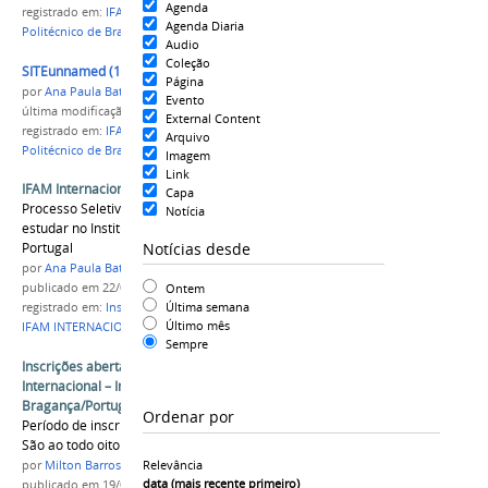
Agenda
registrado em:
IFAM
,
IFAM Internacional
,
Instituto
Agenda Diaria
Politécnico de Bragança
,
Portugal
Audio
Coleção
SITEunnamed (1).jpg
Página
por
Ana Paula Batista
Evento
última modificação
em 21/07/2017 10h38
External Content
registrado em:
IFAM
,
IFAM Internacional
,
Instituto
Arquivo
Politécnico de Bragança
,
Portugal
Imagem
Link
IFAM Internacional: Resultado de Recurso
Capa
Processo Seletivo irá selecionar alunos para
Notícia
estudar no Instituto Politécnico de Bragança em
Notícias desde
Portugal
por
Ana Paula Batista
Ontem
publicado
em 22/06/2017
Última semana
registrado em:
Instituto Politécnico de Bragança
,
Último mês
IFAM INTERNACIONAL
Sempre
Inscrições abertas para o Programa IFAM
Internacional – Instituto Politécnico de
Bragança/Portugal
Ordenar por
Período de inscrição vai até o dia 04 de junho.
São ao todo oito bolsas de estudo.
Relevância
por
Milton Barros
data (mais recente primeiro)
publicado
em 19/05/2017