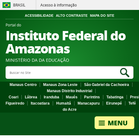
BRASIL
Acesso à informação
ACESSIBILIDADE
ALTO CONTRASTE
MAPA DO SITE
Portal do
Instituto Federal do
Amazonas
MINISTÉRIO DA DA EDUCAÇÃO
Search Site
Sea
Manaus Centro
Manaus Zona Leste
São Gabriel da Cachoeira
Manaus Distrito Industrial
Coari
Lábrea
Iranduba
Maués
Parintins
Tabatinga
Pres
Figueiredo
Itacoatiara
Humaitá
Manacapuru
Eirunepé
Tefé
do Acre