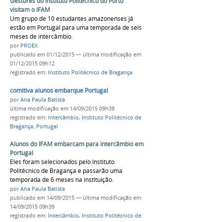
Gestores do Instituto Politécnico do Porto
visitam o IFAM
Um grupo de 10 estudantes amazonenses já
estão em Portugal para uma temporada de seis
meses de intercâmbio.
por
PROEX
publicado
em 01/12/2015
—
última modificação
em
01/12/2015 09h12
registrado em:
Instituto Politécnico de Bragança
comitiva alunos embarque Portugal
por
Ana Paula Batista
última modificação
em 14/09/2015 09h39
registrado em:
Intercâmbio
,
Instituto Politécnico de
Bragança
,
Portugal
Alunos do IFAM embarcam para intercâmbio em
Portugal
Eles foram selecionados pelo Instituto
Politécnico de Bragança e passarão uma
temporada de 6 meses na instituição.
por
Ana Paula Batista
publicado
em 14/09/2015
—
última modificação
em
14/09/2015 09h39
registrado em:
Intercâmbio
,
Instituto Politécnico de