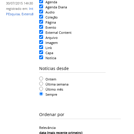
Agenda
30/07/2015 14h30
Agenda Diaria
registrado em:
Integração
,
Parcerias
,
Ensino
,
Audio
PEsquisa
,
Extensão
Coleção
Página
Evento
External Content
Arquivo
Imagem
Link
Capa
Notícia
Notícias desde
Ontem
Última semana
Último mês
Sempre
Ordenar por
Relevância
data (mais recente primeiro)