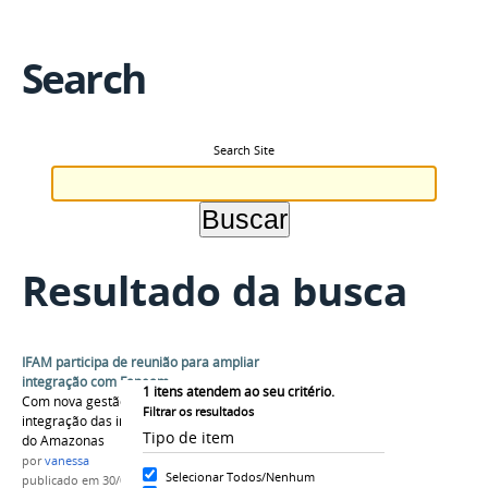
Search
Search Site
Resultado da busca
IFAM participa de reunião para ampliar
integração com Fapeam
1
itens atendem ao seu critério.
Com nova gestão, Fapeam pretende ampliar
Filtrar os resultados
integração das instituições de ensino e pesquisa
Tipo de item
do Amazonas
por
vanessa
Selecionar Todos/Nenhum
publicado
em 30/07/2015
—
última modificação
em