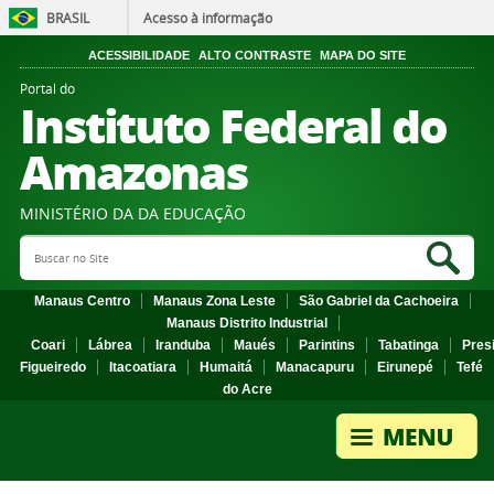
BRASIL
Acesso à informação
ACESSIBILIDADE
ALTO CONTRASTE
MAPA DO SITE
Portal do
Instituto Federal do
Amazonas
MINISTÉRIO DA DA EDUCAÇÃO
Search Site
Sea
Manaus Centro
Manaus Zona Leste
São Gabriel da Cachoeira
Manaus Distrito Industrial
Coari
Lábrea
Iranduba
Maués
Parintins
Tabatinga
Pres
Figueiredo
Itacoatiara
Humaitá
Manacapuru
Eirunepé
Tefé
do Acre