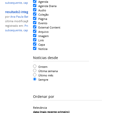
Agenda
subsequente
,
capital
,
Lista Pós Recurso
Agenda Diaria
Audio
resultado2-integrado-subsequente-CAPITAL.png
Coleção
por
Ana Paula Batista
Página
última modificação
em 03/12/2016 11h17
Evento
registrado em:
Processo Seletivo 2017/1
,
integrado
,
External Content
subsequente
,
capital
,
Lista Pós Recurso
Arquivo
Imagem
Link
Capa
Notícia
Notícias desde
Ontem
Última semana
Último mês
Sempre
Ordenar por
Relevância
data (mais recente primeiro)