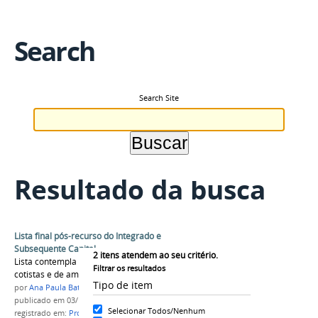
Search
Search Site
Resultado da busca
Lista final pós-recurso do Integrado e
Subsequente Capital
2
itens atendem ao seu critério.
Lista contempla os recursos impetrados de
Filtrar os resultados
cotistas e de ampla concorrência.
Tipo de item
por
Ana Paula Batista
publicado
em 03/12/2016
Selecionar Todos/Nenhum
registrado em:
Processo Seletivo 2017/1
,
integrado
,