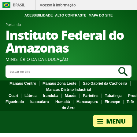
BRASIL
Acesso à informação
ACESSIBILIDADE
ALTO CONTRASTE
MAPA DO SITE
Portal do
Instituto Federal do
Amazonas
MINISTÉRIO DA DA EDUCAÇÃO
Search Site
Sea
Manaus Centro
Manaus Zona Leste
São Gabriel da Cachoeira
Manaus Distrito Industrial
Coari
Lábrea
Iranduba
Maués
Parintins
Tabatinga
Pres
Figueiredo
Itacoatiara
Humaitá
Manacapuru
Eirunepé
Tefé
do Acre