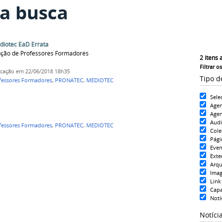
a busca
ediotec EaD Errata
unção de Professores Formadores
2
itens 
Filtrar o
icação
em 22/06/2018 18h35
Tipo d
fessores Formadores
,
PRONATEC
,
MEDIOTEC
Sele
Age
Agen
Aud
fessores Formadores
,
PRONATEC
,
MEDIOTEC
Cole
Pági
Even
Exte
Arqu
Ima
Link
Cap
Notí
Notíci