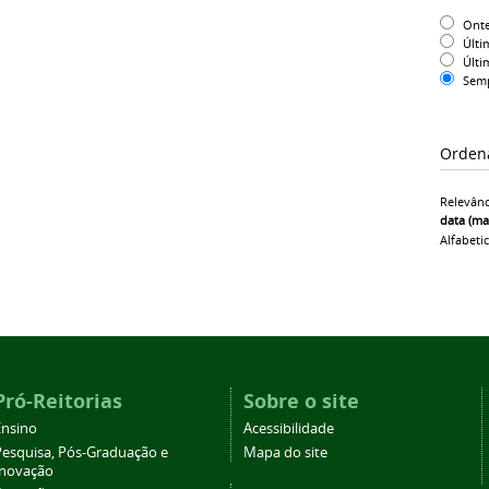
Ont
Últi
Últi
Sem
Orden
Relevânc
data (ma
Alfabeti
Pró-Reitorias
Sobre o site
Ensino
Acessibilidade
Pesquisa, Pós-Graduação e
Mapa do site
Inovação