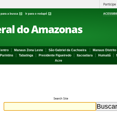
Participe
r para a busca
3
Ir para o rodapé
4
ACESSIBI
eral do Amazonas
entro
Manaus Zona Leste
São Gabriel da Cachoeira
Manaus Distrito 
Parintins
Tabatinga
Presidente Figueiredo
Itacoatiara
Humaitá
Acre
Search Site