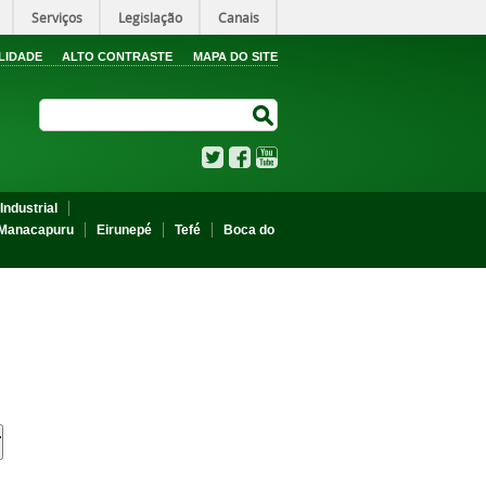
Serviços
Legislação
Canais
LIDADE
ALTO CONTRASTE
MAPA DO SITE
Search Site
Search Site
Twitter
Facebook
YouTube
Industrial
Manacapuru
Eirunepé
Tefé
Boca do