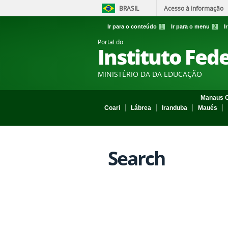
BRASIL
Acesso à informação
Ir para o conteúdo
1
Ir para o menu
2
I
Portal do
Instituto Fed
MINISTÉRIO DA DA EDUCAÇÃO
Manaus C
Coari
Lábrea
Iranduba
Maués
Search