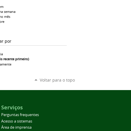
em
ma semana
mo mês
pre
ar por
ia
is recente primeiro)
camente
Voltar para o topo
Serviços
Perguntas frequentes
Acesso a sistemas
Área de imprensa