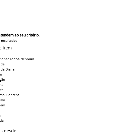
atendem ao seu critério.
s resultados
e item
cionar Todos/Nenhum
nda
da Diaria
io
ção
na
to
rnal Content
ivo
gem
a
cia
as desde