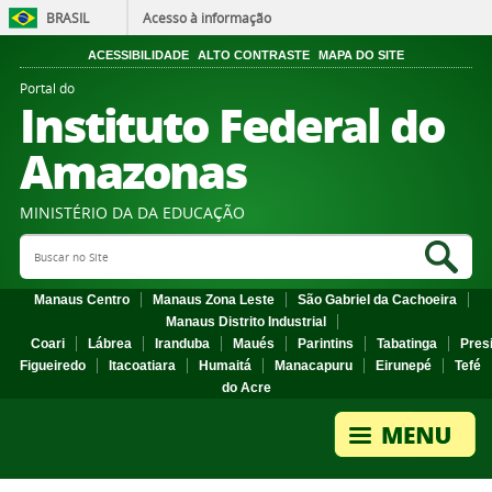
BRASIL
Acesso à informação
ACESSIBILIDADE
ALTO CONTRASTE
MAPA DO SITE
Portal do
Instituto Federal do
Amazonas
MINISTÉRIO DA DA EDUCAÇÃO
Search Site
Sea
Manaus Centro
Manaus Zona Leste
São Gabriel da Cachoeira
Manaus Distrito Industrial
Coari
Lábrea
Iranduba
Maués
Parintins
Tabatinga
Pres
Figueiredo
Itacoatiara
Humaitá
Manacapuru
Eirunepé
Tefé
do Acre