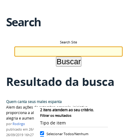
Search
Search Site
Resultado da busca
Quem canta seus males espanta
Alem das ações do setembro amarelo, iniciativa
2
itens atendem ao seu critério.
proporciona a alunos do IFAM Campus Humaitá
Filtrar os resultados
alegria e aumento na autoestima.
Tipo de item
por
Rodirgo
publicado
em 26/09/2019
—
última modificação
em
Selecionar Todos/Nenhum
26/09/2019 16h27