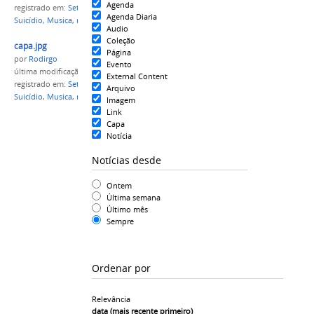
Agenda
registrado em:
Setembro Amarelo
,
Prevenção ao
Agenda Diaria
Suicídio
,
Musica
,
musica pela vida
,
coral
Audio
Coleção
capa.jpg
Página
por
Rodirgo
Evento
última modificação
em 26/09/2019 15h10
External Content
registrado em:
Setembro Amarelo
,
Prevenção ao
Arquivo
Suicídio
,
Musica
,
musica pela vida
,
coral
Imagem
Link
Capa
Notícia
Notícias desde
Ontem
Última semana
Último mês
Sempre
Ordenar por
Relevância
data (mais recente primeiro)