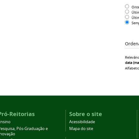
Ont
Últi
Últi
Sem
Orden
Relevânc
data (ma
Alfabeti
Pró-Reitorias
Sobre o site
Ensino
Acessibilidade
Pesquisa, Pós-Graduação e
Mapa do site
Inovação