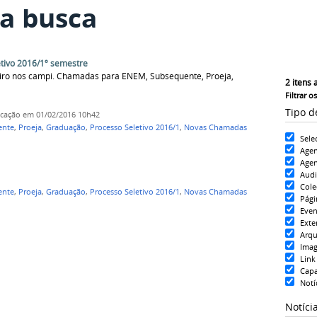
a busca
tivo 2016/1º semestre
reiro nos campi. Chamadas para ENEM, Subsequente, Proeja,
2
itens 
Filtrar o
Tipo d
icação
em 01/02/2016 10h42
ente
,
Proeja
,
Graduação
,
Processo Seletivo 2016/1
,
Novas Chamadas
Sele
Age
Agen
Aud
Cole
ente
,
Proeja
,
Graduação
,
Processo Seletivo 2016/1
,
Novas Chamadas
Pági
Even
Exte
Arqu
Ima
Link
Cap
Notí
Notíci