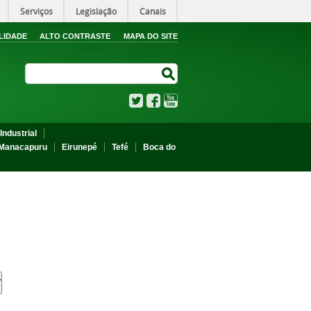
Serviços
Legislação
Canais
LIDADE
ALTO CONTRASTE
MAPA DO SITE
Search Site
Search Site
Twitter
Facebook
YouTube
Industrial
Manacapuru
Eirunepé
Tefé
Boca do