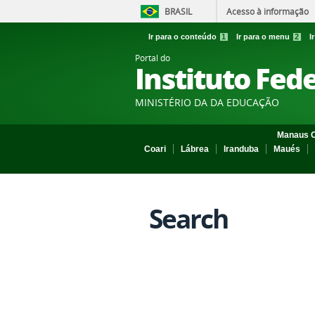
BRASIL
Acesso à informação
Ir para o conteúdo
1
Ir para o menu
2
I
Portal do
Instituto Fed
MINISTÉRIO DA DA EDUCAÇÃO
Manaus C
Coari
Lábrea
Iranduba
Maués
Search