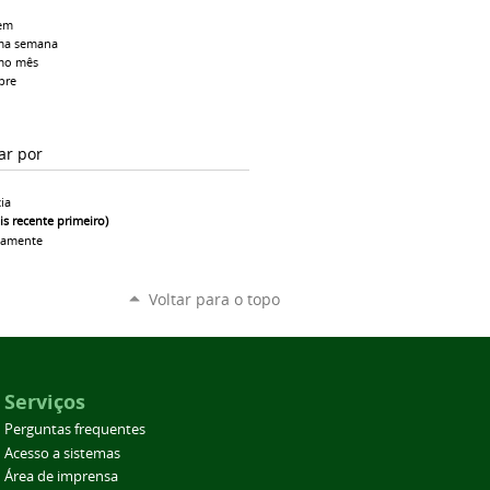
em
ma semana
mo mês
pre
ar por
ia
is recente primeiro)
camente
Voltar para o topo
Serviços
Perguntas frequentes
Acesso a sistemas
Área de imprensa