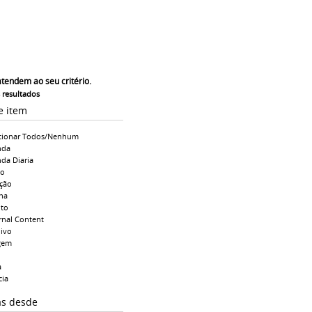
atendem ao seu critério.
s resultados
e item
cionar Todos/Nenhum
nda
da Diaria
io
ção
na
to
rnal Content
ivo
gem
a
cia
as desde