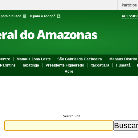
Participe
r para a busca
3
Ir para o rodapé
4
ACESSIBI
eral do Amazonas
entro
Manaus Zona Leste
São Gabriel da Cachoeira
Manaus Distrito 
Parintins
Tabatinga
Presidente Figueiredo
Itacoatiara
Humaitá
Acre
Search Site