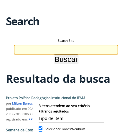
Search
Search Site
Resultado da busca
Projeto Político Pedagógico Institucional do IFAM
por
Milton Barros
3
itens atendem ao seu critério.
publicado
em 20/06/2018
—
última modificação
em
Filtrar os resultados
20/06/2018 10h38
Tipo de item
registrado em:
PPPI
,
PROEN
Selecionar Todos/Nenhum
Semana de Construção do PPPI do IFAM.