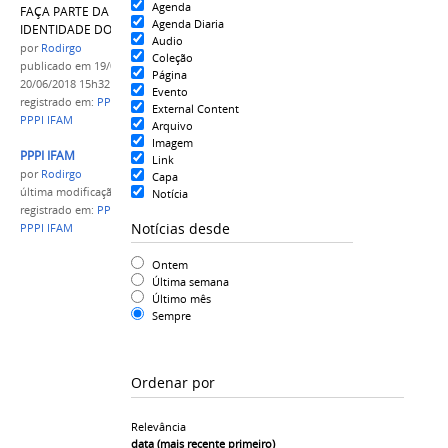
Agenda
FAÇA PARTE DA CONSOLIDAÇÃO DA
Agenda Diaria
IDENTIDADE DO IFAM.
Audio
por
Rodirgo
Coleção
publicado
em 19/06/2018
—
última modificação
em
Página
20/06/2018 15h32
Evento
registrado em:
PPPI
,
Projeto politico Pedagogico
,
External Content
PPPI IFAM
Arquivo
Imagem
PPPI IFAM
Link
por
Rodirgo
Capa
última modificação
em 19/06/2018 16h27
Notícia
registrado em:
PPPI
,
Projeto politico Pedagogico
,
Notícias desde
PPPI IFAM
Ontem
Última semana
Último mês
Sempre
Ordenar por
Relevância
data (mais recente primeiro)