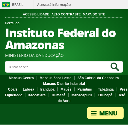
BRASIL
Acesso à informação
ACESSIBILIDADE
ALTO CONTRASTE
MAPA DO SITE
Portal do
Instituto Federal do
Amazonas
MINISTÉRIO DA DA EDUCAÇÃO
Search Site
Sea
Manaus Centro
Manaus Zona Leste
São Gabriel da Cachoeira
Manaus Distrito Industrial
Coari
Lábrea
Iranduba
Maués
Parintins
Tabatinga
Pres
Figueiredo
Itacoatiara
Humaitá
Manacapuru
Eirunepé
Tefé
do Acre