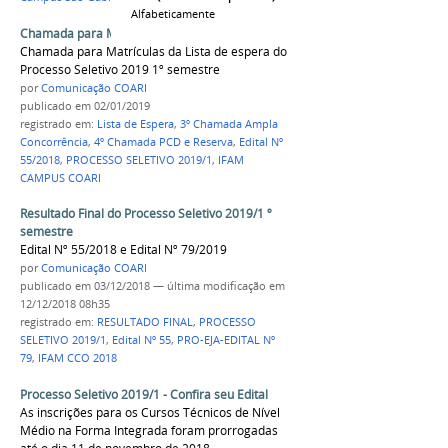
Alfabeticamente
Chamada para Matrículas - Lista de Espera
Chamada para Matrículas da Lista de espera do
Processo Seletivo 2019 1º semestre
por
Comunicação COARI
publicado
em 02/01/2019
registrado em:
Lista de Espera
,
3º Chamada Ampla
Concorrência
,
4º Chamada PCD e Reserva
,
Edital Nº
55/2018
,
PROCESSO SELETIVO 2019/1
,
IFAM
CAMPUS COARI
Resultado Final do Processo Seletivo 2019/1 º
semestre
Edital Nº 55/2018 e Edital Nº 79/2019
por
Comunicação COARI
publicado
em 03/12/2018
—
última modificação
em
12/12/2018 08h35
registrado em:
RESULTADO FINAL
,
PROCESSO
SELETIVO 2019/1
,
Edital Nº 55
,
PRO-EJA-EDITAL Nº
79
,
IFAM CCO 2018
Processo Seletivo 2019/1 - Confira seu Edital
As inscrições para os Cursos Técnicos de Nível
Médio na Forma Integrada foram prorrogadas