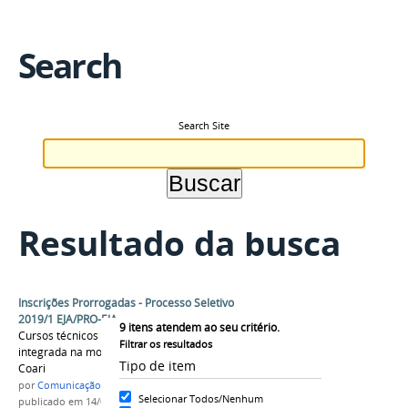
Search
Search Site
Resultado da busca
Inscrições Prorrogadas - Processo Seletivo
2019/1 EJA/PRO-EJA
9
itens atendem ao seu critério.
Cursos técnicos de nível médio na forma
Filtrar os resultados
integrada na modalidade EJA/PRO-EJA campus
Tipo de item
Coari
por
Comunicação COARI
Selecionar Todos/Nenhum
publicado
em 14/01/2019
—
última modificação
em