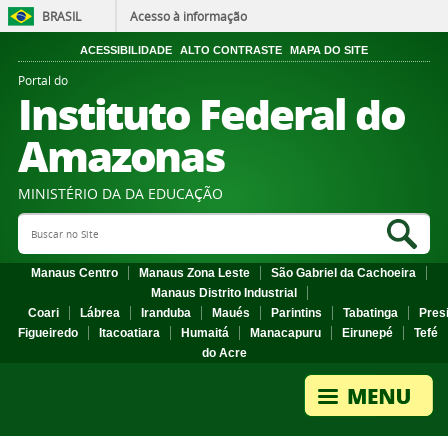
BRASIL
Acesso à informação
ACESSIBILIDADE
ALTO CONTRASTE
MAPA DO SITE
Portal do
Instituto Federal do
Amazonas
MINISTÉRIO DA DA EDUCAÇÃO
Search Site
Sea
Manaus Centro
Manaus Zona Leste
São Gabriel da Cachoeira
Manaus Distrito Industrial
Coari
Lábrea
Iranduba
Maués
Parintins
Tabatinga
Pres
Figueiredo
Itacoatiara
Humaitá
Manacapuru
Eirunepé
Tefé
do Acre