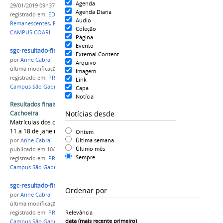
Agenda
29/01/2019 09h37
Agenda Diaria
registrado em:
EDITAL Nº 05/2019
,
Vagas
Audio
Remanescentes
,
PROCESSO SELETIVO 2019/1
,
IFAM
Coleção
CAMPUS COARI
Página
Evento
sgc-resultado-final-ps-2019-1.jpg
External Content
por
Anne Cabral
Arquivo
última modificação
em 10/01/2019 16h23
Imagem
registrado em:
PROCESSO SELETIVO 2019/1
,
#IFAM
,
Link
Campus São Gabriel da Cachoeira
Capa
Notícia
Resultados finais do campus São Gabriel da
Notícias desde
Cachoeira
Matrículas dos candidatos da SEDE ocorrem de
11 a 18 de janeiro de 2019.
Ontem
Última semana
por
Anne Cabral
Último mês
publicado
em 10/01/2019
Sempre
registrado em:
PROCESSO SELETIVO 2019/1
,
#IFAM
,
Campus São Gabriel da Cachoeira
sgc-resultado-final-ps-2019-1.jpg
Ordenar por
por
Anne Cabral
última modificação
em 10/01/2019 16h22
Relevância
registrado em:
PROCESSO SELETIVO 2019/1
,
#IFAM
,
data (mais recente primeiro)
Campus São Gabriel da Cachoeira