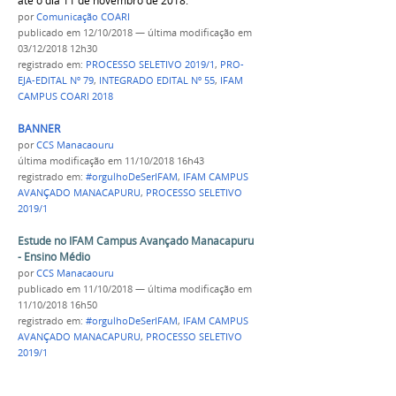
até o dia 11 de novembro de 2018.
por
Comunicação COARI
publicado
em 12/10/2018
—
última modificação
em
03/12/2018 12h30
registrado em:
PROCESSO SELETIVO 2019/1
,
PRO-
EJA-EDITAL Nº 79
,
INTEGRADO EDITAL Nº 55
,
IFAM
CAMPUS COARI 2018
BANNER
por
CCS Manacaouru
última modificação
em 11/10/2018 16h43
registrado em:
#orgulhoDeSerIFAM
,
IFAM CAMPUS
AVANÇADO MANACAPURU
,
PROCESSO SELETIVO
2019/1
Estude no IFAM Campus Avançado Manacapuru
- Ensino Médio
por
CCS Manacaouru
publicado
em 11/10/2018
—
última modificação
em
11/10/2018 16h50
registrado em:
#orgulhoDeSerIFAM
,
IFAM CAMPUS
AVANÇADO MANACAPURU
,
PROCESSO SELETIVO
2019/1