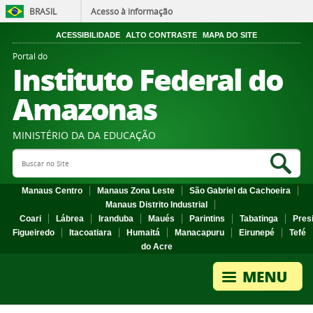
BRASIL
Acesso à informação
ACESSIBILIDADE
ALTO CONTRASTE
MAPA DO SITE
Portal do
Instituto Federal do
Amazonas
MINISTÉRIO DA DA EDUCAÇÃO
Search Site
Sea
Manaus Centro
Manaus Zona Leste
São Gabriel da Cachoeira
Manaus Distrito Industrial
Coari
Lábrea
Iranduba
Maués
Parintins
Tabatinga
Pres
Figueiredo
Itacoatiara
Humaitá
Manacapuru
Eirunepé
Tefé
do Acre