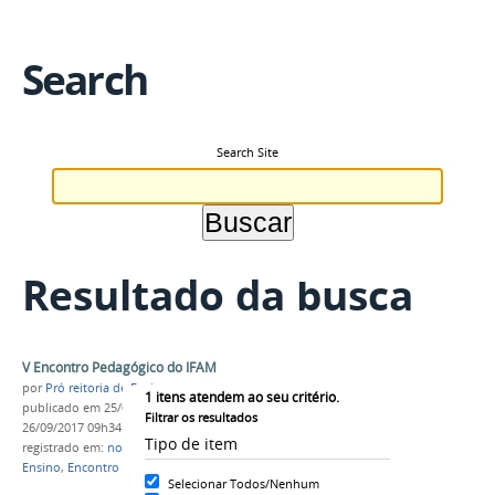
Search
Search Site
Resultado da busca
V Encontro Pedagógico do IFAM
por
Pró reitoria de Ensino
1
itens atendem ao seu critério.
publicado
em 25/09/2017
—
última modificação
em
Filtrar os resultados
26/09/2017 09h34
Tipo de item
registrado em:
notici
,
ENPED 2017
,
Pró-Reitoria de
Ensino
,
Encontro Pedagógico
Selecionar Todos/Nenhum