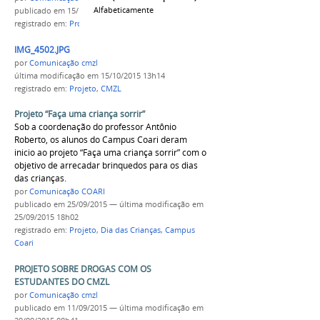
Alfabeticamente
publicado
em 15/10/2015
registrado em:
Projeto
,
CMZL
IMG_4502.JPG
por
Comunicação cmzl
última modificação
em 15/10/2015 13h14
registrado em:
Projeto
,
CMZL
Projeto “Faça uma criança sorrir”
Sob a coordenação do professor Antônio
Roberto, os alunos do Campus Coari deram
inicio ao projeto “Faça uma criança sorrir” com o
objetivo de arrecadar brinquedos para os dias
das crianças.
por
Comunicação COARI
publicado
em 25/09/2015
—
última modificação
em
25/09/2015 18h02
registrado em:
Projeto
,
Dia das Crianças
,
Campus
Coari
PROJETO SOBRE DROGAS COM OS
ESTUDANTES DO CMZL
por
Comunicação cmzl
publicado
em 11/09/2015
—
última modificação
em