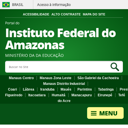
BRASIL
Acesso à informação
ACESSIBILIDADE
ALTO CONTRASTE
MAPA DO SITE
Portal do
Instituto Federal do
Amazonas
MINISTÉRIO DA DA EDUCAÇÃO
Search Site
Sea
Manaus Centro
Manaus Zona Leste
São Gabriel da Cachoeira
Manaus Distrito Industrial
Coari
Lábrea
Iranduba
Maués
Parintins
Tabatinga
Pres
Figueiredo
Itacoatiara
Humaitá
Manacapuru
Eirunepé
Tefé
do Acre