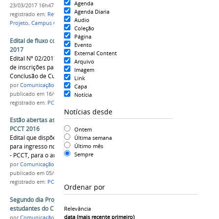
Agenda
23/03/2017 16h47
Agenda Diaria
registrado em:
Retificação
,
Edital 02
,
Edital 04
,
PCCT
,
Audio
Projeto
,
Campus Coari
,
2017
Coleção
Página
Edital de fluxo contínuo para ingresso no PCCT
Evento
2017
External Content
Edital Nº 02/2017 que dispõe sobre a abertura
Arquivo
de inscrições para ingresso no Projeto de
Imagem
Conclusão de Curso - PCCT, para o ano de 2017.
Link
por
Comunicação COARI
Capa
publicado
em 16/03/2017
Notícia
registrado em:
PCCT
,
Projeto
,
Campus Coari
,
2017
Notícias desde
Estão abertas as inscrições para ingresso no
PCCT 2016
Ontem
Edital que dispõe sobre a abertura de inscrições
Última semana
Último mês
para ingresso no Projeto de Conclusão de Curso
Sempre
- PCCT, para o ano de 2016.
por
Comunicação COARI
publicado
em 05/08/2016
registrado em:
PCCT
,
Projeto
,
Campus Coari
,
2016
Ordenar por
Segundo dia Projeto sobre Drogas com
estudantes do CMZL
Relevância
data (mais recente primeiro)
por
Comunicação cmzl