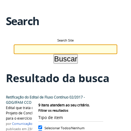
Search
Search Site
Resultado da busca
Retificação do Edital de Fluxo Contínuo 02/2017 -
GDG/IFAM CCO
9
itens atendem ao seu critério.
Edital que trata de Inscrição e Submissão de
Filtrar os resultados
Projeto de Conclusão de Curso Técnico – PCCT
Tipo de item
para o exercício de 2017
por
Comunicação COARI
Selecionar Todos/Nenhum
publicado
em 23/03/2017
—
última modificação
em