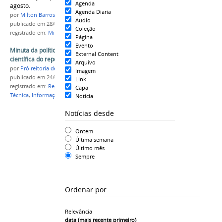
Agenda
agosto.
Agenda Diaria
por
Milton Barros
Audio
publicado
em 28/07/2017
Coleção
registrado em:
Minuta
,
Repositório Institucional
Página
Evento
Minuta da política de informação técnica e
External Content
científica do repositório institucional do IFAM
Arquivo
por
Pró reitoria de Ensino
Imagem
publicado
em 24/07/2017
Link
registrado em:
Repositório Institucional
,
Informação
Capa
Técnica
,
Informação Cientítifa
,
Comitê Gestor
Notícia
Notícias desde
Ontem
Última semana
Último mês
Sempre
Ordenar por
Relevância
data (mais recente primeiro)