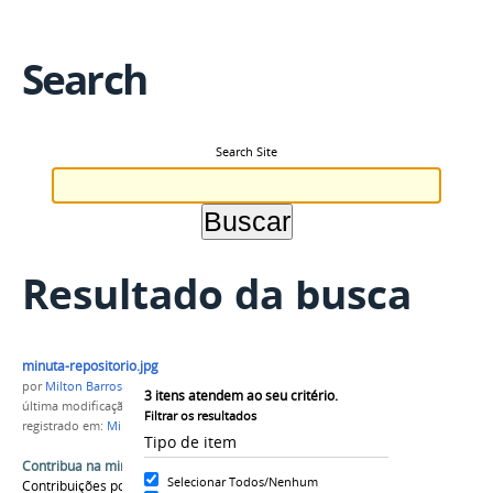
Search
Search Site
Resultado da busca
minuta-repositorio.jpg
por
Milton Barros
3
itens atendem ao seu critério.
última modificação
em 28/07/2017 11h32
Filtrar os resultados
registrado em:
Minuta
,
Repositório Institucional
Tipo de item
Contribua na minuta do Repositório Institucional
Selecionar Todos/Nenhum
Contribuições podem ser feitas até 11 de