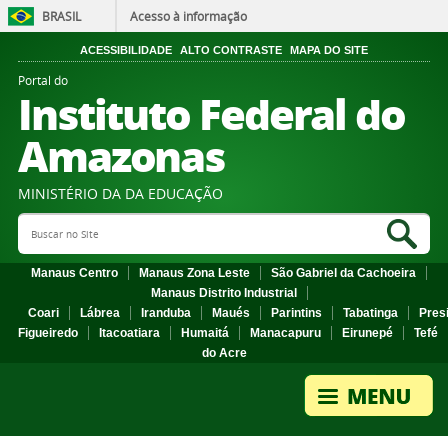
BRASIL
Acesso à informação
ACESSIBILIDADE
ALTO CONTRASTE
MAPA DO SITE
Portal do
Instituto Federal do
Amazonas
MINISTÉRIO DA DA EDUCAÇÃO
Search Site
Sea
Manaus Centro
Manaus Zona Leste
São Gabriel da Cachoeira
Manaus Distrito Industrial
Coari
Lábrea
Iranduba
Maués
Parintins
Tabatinga
Pres
Figueiredo
Itacoatiara
Humaitá
Manacapuru
Eirunepé
Tefé
do Acre