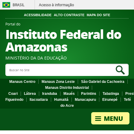
BRASIL
Acesso à informação
ACESSIBILIDADE
ALTO CONTRASTE
MAPA DO SITE
Portal do
Instituto Federal do
Amazonas
MINISTÉRIO DA DA EDUCAÇÃO
Search Site
Sea
Manaus Centro
Manaus Zona Leste
São Gabriel da Cachoeira
Manaus Distrito Industrial
Coari
Lábrea
Iranduba
Maués
Parintins
Tabatinga
Pres
Figueiredo
Itacoatiara
Humaitá
Manacapuru
Eirunepé
Tefé
do Acre