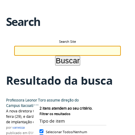
Search
Search Site
Resultado da busca
Professora Leonor Toro assume direção do
Campus Itacoatiara
2
itens atendem ao seu critério.
A nova diretora tomou posse na última sexta-
Filtrar os resultados
feira (29), e dará encaminhamento ao processo
Tipo de item
de implantação do campus.
por
vanessa
Selecionar Todos/Nenhum
publicado
em 01/08/2016