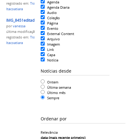
Agenda
registrado em:
Transmissão de cargo
,
Campus
Agenda Diaria
Itacoatiara
Audio
Coleção
IMG_8451editada.jpg
Página
por
vanessa
Evento
última modificação
em 01/08/2016 11h45
External Content
registrado em:
Transmissão de cargo
,
Campus
Arquivo
Itacoatiara
Imagem
Link
Capa
Notícia
Notícias desde
Ontem
Última semana
Último mês
Sempre
Ordenar por
Relevância
data (mais recente primeiro)