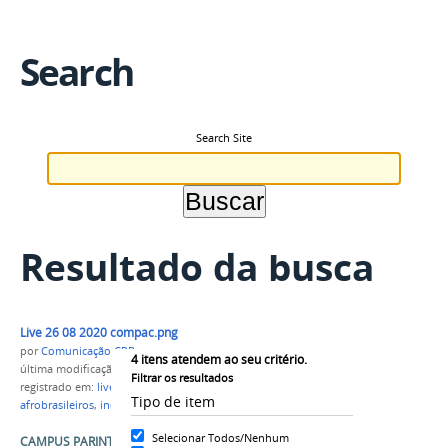
Search
Search Site
Resultado da busca
Live 26 08 2020 compac.png
por
Comunicação CPR
4
itens atendem ao seu critério.
última modificação
em 11/09/2020 17h14
Filtrar os resultados
registrado em:
live
,
pandemia
,
Neabi
,
Tipo de item
afrobrasileiros
,
indígenas
,
Campus Parintins
Selecionar Todos/Nenhum
CAMPUS PARINTINS REALIZARÁ PRIMEIRA LIVE