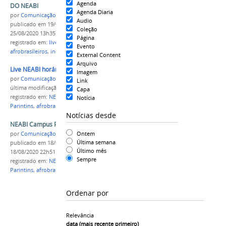
Agenda
DO NEABI
Agenda Diaria
por
Comunicação CPR
Audio
publicado
em 19/08/2020
—
última modificação
em
Coleção
25/08/2020 13h35
Página
registrado em:
live
,
pandemia
,
Neabi
,
Evento
afrobrasileiros
,
indígenas
,
Campus Parintins
External Content
Arquivo
Live NEABI horário compac .jpg
Imagem
por
Comunicação CPR
Link
última modificação
em 18/08/2020 22h51
Capa
registrado em:
NEABI
,
Lives
,
pandemia
,
Campus
Notícia
Parintins
,
afrobrasileiros
,
indígenas
Notícias desde
NEABI Campus Parintins realizará série de Lives
Ontem
por
Comunicação CPR
Última semana
publicado
em 18/08/2020
—
última modificação
em
Último mês
18/08/2020 22h51
Sempre
registrado em:
NEABI
,
Lives
,
pandemia
,
Campus
Parintins
,
afrobrasileiros
,
indígenas
Ordenar por
Relevância
data (mais recente primeiro)