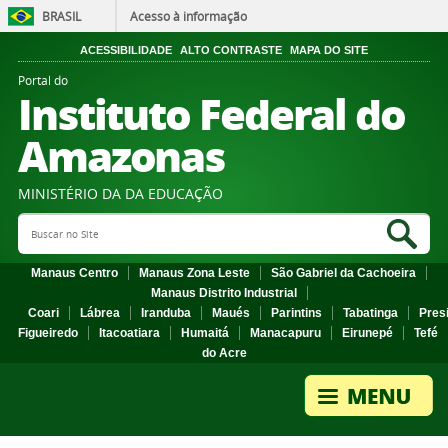
BRASIL
Acesso à informação
ACESSIBILIDADE
ALTO CONTRASTE
MAPA DO SITE
Portal do
Instituto Federal do
Amazonas
MINISTÉRIO DA DA EDUCAÇÃO
Search Site
Sea
Manaus Centro
Manaus Zona Leste
São Gabriel da Cachoeira
Manaus Distrito Industrial
Coari
Lábrea
Iranduba
Maués
Parintins
Tabatinga
Pres
Figueiredo
Itacoatiara
Humaitá
Manacapuru
Eirunepé
Tefé
do Acre