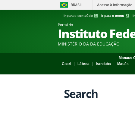
BRASIL
Acesso à informação
Ir para o conteúdo
1
Ir para o menu
2
I
Portal do
Instituto Fed
MINISTÉRIO DA DA EDUCAÇÃO
Manaus C
Coari
Lábrea
Iranduba
Maués
Search