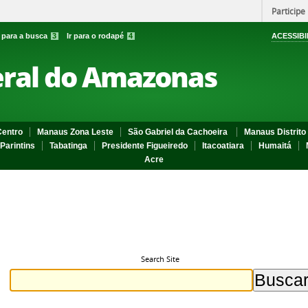
Participe
r para a busca
3
Ir para o rodapé
4
ACESSIBI
eral do Amazonas
entro
Manaus Zona Leste
São Gabriel da Cachoeira
Manaus Distrito 
Parintins
Tabatinga
Presidente Figueiredo
Itacoatiara
Humaitá
Acre
Search Site