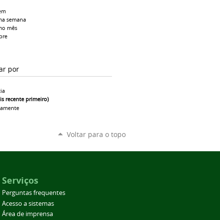
em
ma semana
mo mês
pre
ar por
ia
is recente primeiro)
camente
Voltar para o topo
Serviços
Perguntas frequentes
Acesso a sistemas
Área de imprensa