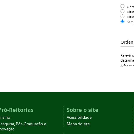
Ont
Últi
Últi
Sem
Orden
Relevânc
data (ma
Alfabeti
Pró-Reitorias
Sobre o site
Ensino
Acessibilidade
Pesquisa, Pós-Graduação e
Mapa do site
Inovação