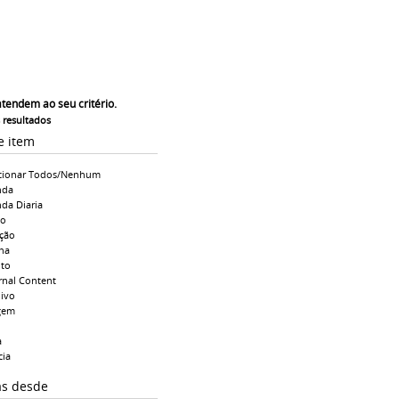
atendem ao seu critério.
s resultados
e item
cionar Todos/Nenhum
nda
da Diaria
io
ção
na
to
rnal Content
ivo
gem
a
cia
as desde