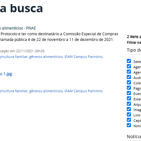
a busca
alimentícios - PNAE
Protocolo e ter como destinatário a Comissão Especial de Compras
2
itens 
 chamada pública é de 22 de novembro a 11 de dezembro de 2021.
Filtrar o
Tipo d
icação
em 22/11/2021 20h26
ricultura familiar
,
gêneros alimentícios
,
IFAM Campus Parintins
,
Sele
Age
Agen
 1.jpg
Aud
Cole
Pági
ricultura familiar
,
gêneros alimentícios
,
IFAM Campus Parintins
,
Even
Exte
Arqu
Ima
Link
Cap
Notí
Notíci