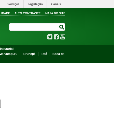
Serviços
Legislação
Canais
LIDADE
ALTO CONTRASTE
MAPA DO SITE
Search Site
Search Site
Twitter
Facebook
YouTube
Industrial
Manacapuru
Eirunepé
Tefé
Boca do