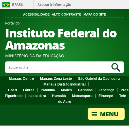
BRASIL
Acesso à informação
ACESSIBILIDADE
ALTO CONTRASTE
MAPA DO SITE
Portal do
Instituto Federal do
Amazonas
MINISTÉRIO DA DA EDUCAÇÃO
Search Site
Sea
Manaus Centro
Manaus Zona Leste
São Gabriel da Cachoeira
Manaus Distrito Industrial
Coari
Lábrea
Iranduba
Maués
Parintins
Tabatinga
Pres
Figueiredo
Itacoatiara
Humaitá
Manacapuru
Eirunepé
Tefé
do Acre