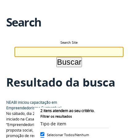
Search
Search Site
Resultado da busca
NEABI iniciou capacitação em
Empreendedorismo Sustentável
2
itens atendem ao seu critério.
No sábado, dia 24 de setembro de 2022, foi
Filtrar os resultados
iniciado na Casa do Índio o projeto intitulado:
Tipo de item
“Empreendedorismo sustentável - Uma
proposta social, econômica e ambiental para
Selecionar Todos/Nenhum
promoção de renda de mulheres indígenas na