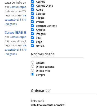
Agenda
casa do índio em Parintins – Amazonas”.
Agenda Diaria
por
Comunicação CPR
Audio
publicado
em 26/09/2022
Coleção
registrado em:
neabi
,
empreendedorismo
Página
sustentável
,
I
,
FAM
,
Campus Parintins
,
bijóias
,
Evento
indígenas
External Content
Arquivo
Cursos NEABI_BIOJOIAS COMP.jpg
Imagem
por
Comunicação CPR
Link
última modificação
em 26/09/2022 19h25
Capa
registrado em:
neabi
,
empreendedorismo
Notícia
sustentável
,
I
,
FAM
,
Campus Parintins
,
bijóias
,
Notícias desde
indígenas
Ontem
Última semana
Último mês
Sempre
Ordenar por
Relevância
data (mais recente primeiro)