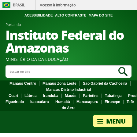
BRASIL
Acesso à informação
ACESSIBILIDADE
ALTO CONTRASTE
MAPA DO SITE
Portal do
Instituto Federal do
Amazonas
MINISTÉRIO DA DA EDUCAÇÃO
Search Site
Sea
Manaus Centro
Manaus Zona Leste
São Gabriel da Cachoeira
Manaus Distrito Industrial
Coari
Lábrea
Iranduba
Maués
Parintins
Tabatinga
Pres
Figueiredo
Itacoatiara
Humaitá
Manacapuru
Eirunepé
Tefé
do Acre