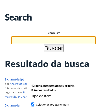
Search
Search Site
Resultado da busca
3 chamada.jpg
por
Ana Paula Batista
12
itens atendem ao seu critério.
última modificação
em 17/05/2018 11h37
Filtrar os resultados
registrado em:
Processo Seletivo 2017/1
,
capital
,
Tipo de item
matrícula
,
3ª Chamada
Selecionar Todos/Nenhum
5 chamada