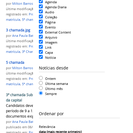
Agenda
por
Milton Barros
Agenda Diaria
última modificação
em 16/05/2018 13h31
Audio
registrado em:
Processo Seletivo 2017/1
,
capital
,
Coleção
matrícula
,
5ª chamada
Página
Evento
3 chamada.jpg
External Content
por
Ana Paula Batista
Arquivo
última modificação
em 16/05/2018 11h04
Imagem
registrado em:
Processo Seletivo 2017/1
,
capital
,
Link
matrícula
,
3ª Chamada
Capa
Notícia
5 chamada
Notícias desde
por
Milton Barros
última modificação
em 10/02/2017 14h41
Ontem
registrado em:
Processo Seletivo 2017/1
,
capital
,
Última semana
matrícula
,
5ª chamada
Último mês
Sempre
3ª chamada Subsequente e Integrado nos campi
da capital
Candidatos devem comparecer ao campus no
período de 9 a 12 de janeiro com todos os
Ordenar por
documentos exigidos em edital
por
Ana Paula Batista
Relevância
publicado
em 06/01/2017
data (mais recente primeiro)
registrado em:
Processo Seletivo 2017/1
,
capital
,