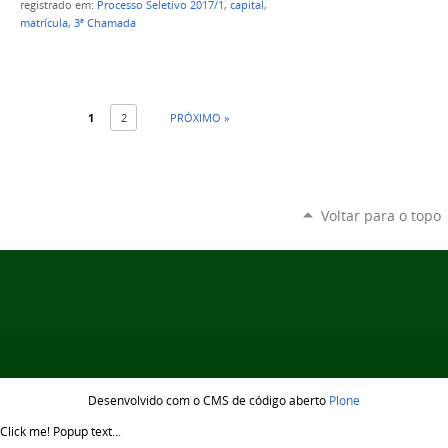
registrado em:
Processo Seletivo 2017/1
,
capital
,
matrícula
,
3ª Chamada
1
2
PRÓXIMO »
Voltar para o topo
Desenvolvido com o CMS de código aberto
Plone
Click me!
Popup text...