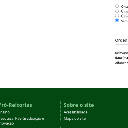
Ont
Últi
Últi
Sem
Orden
Relevânc
data (ma
Alfabeti
Pró-Reitorias
Sobre o site
Ensino
Acessibilidade
Pesquisa, Pós-Graduação e
Mapa do site
Inovação