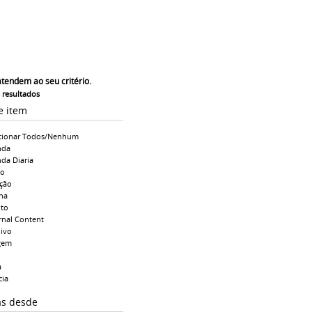
atendem ao seu critério.
s resultados
e item
cionar Todos/Nenhum
nda
da Diaria
io
ção
na
to
rnal Content
ivo
gem
a
cia
as desde