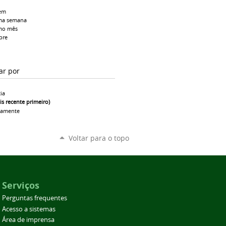
em
ma semana
mo mês
pre
ar por
ia
is recente primeiro)
camente
Voltar para o topo
Serviços
Perguntas frequentes
Acesso a sistemas
Área de imprensa