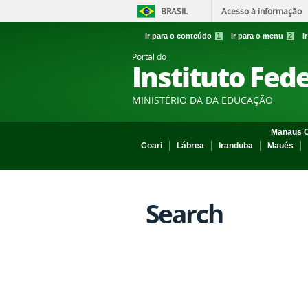
BRASIL
Acesso à informação
Ir para o conteúdo
1
Ir para o menu
2
I
Portal do
Instituto Fed
MINISTÉRIO DA DA EDUCAÇÃO
Manaus C
Coari
Lábrea
Iranduba
Maués
Search