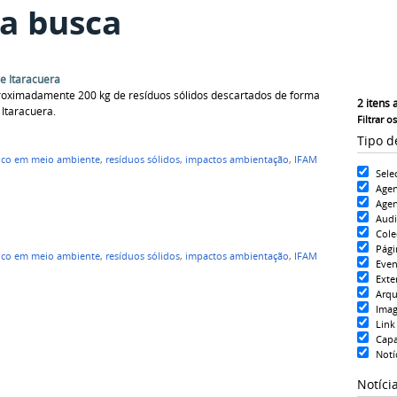
a busca
e Itaracuera
roximadamente 200 kg de resíduos sólidos descartados de forma
2
itens 
Itaracuera.
Filtrar o
Tipo d
nico em meio ambiente
,
resíduos sólidos
,
impactos ambientação
,
IFAM
Sele
Age
Agen
Aud
Cole
Pági
nico em meio ambiente
,
resíduos sólidos
,
impactos ambientação
,
IFAM
Even
Exte
Arqu
Ima
Link
Cap
Notí
Notíci