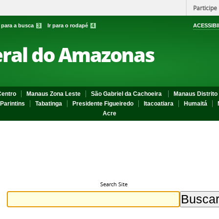
Participe
r para a busca
3
Ir para o rodapé
4
ACESSIBI
eral do Amazonas
entro
Manaus Zona Leste
São Gabriel da Cachoeira
Manaus Distrito 
Parintins
Tabatinga
Presidente Figueiredo
Itacoatiara
Humaitá
Acre
Search Site