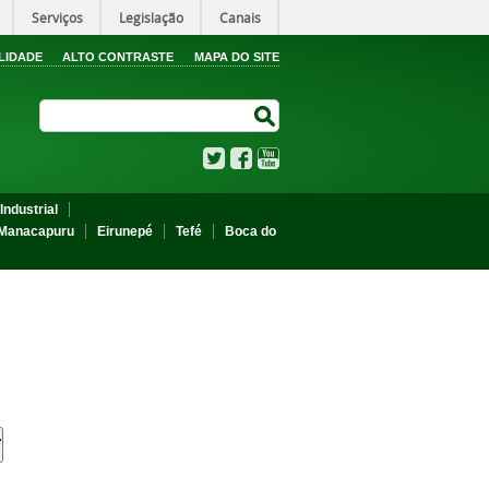
Serviços
Legislação
Canais
LIDADE
ALTO CONTRASTE
MAPA DO SITE
Search Site
Search Site
Twitter
Facebook
YouTube
Industrial
Manacapuru
Eirunepé
Tefé
Boca do