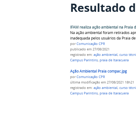
Resultado d
IFAM realiza ação ambiental na Praia d
Na ação ambiental foram retirados ap
inadequada pelos usuários da Praia de 
por
Comunicação CPR
publicado
em 27/08/2021
registrado em:
ação ambiental
,
curso téc
Campus Parintins
,
praia de Itaracuera
Ação Ambiental Praia compac.jpg
por
Comunicação CPR
última modificação
em 27/08/2021 18h21
registrado em:
ação ambiental
,
curso téc
Campus Parintins
,
praia de Itaracuera