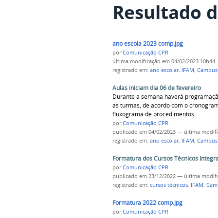
Resultado d
ano escola 2023 comp.jpg
por
Comunicação CPR
última modificação
em 04/02/2023 10h44
registrado em:
ano escolar
,
IFAM
,
Campus 
Aulas iniciam dia 06 de fevereiro
Durante a semana haverá programação 
as turmas, de acordo com o cronograma
fluxograma de procedimentos.
por
Comunicação CPR
publicado
em 04/02/2023
—
última modif
registrado em:
ano escolar
,
IFAM
,
Campus 
Formatura dos Cursos Técnicos Integr
por
Comunicação CPR
publicado
em 23/12/2022
—
última modif
registrado em:
cursos técnicos
,
IFAM
,
Camp
Formatura 2022 comp.jpg
por
Comunicação CPR