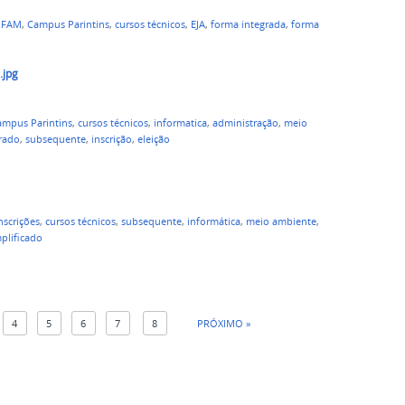
IFAM
,
Campus Parintins
,
cursos técnicos
,
EJA
,
forma integrada
,
forma
jpg
ampus Parintins
,
cursos técnicos
,
informatica
,
administração
,
meio
rado
,
subsequente
,
inscrição
,
eleição
nscrições
,
cursos técnicos
,
subsequente
,
informática
,
meio ambiente
,
mplificado
4
5
6
7
8
PRÓXIMO »