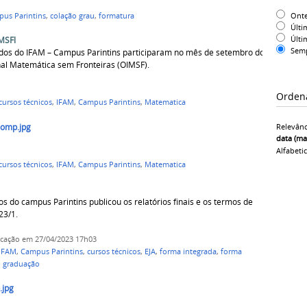
Ont
us Parintins
,
colação grau
,
formatura
Últi
Últi
MSFl
Sem
ados do IFAM – Campus Parintins participaram no mês de setembro do
nal Matemática sem Fronteiras (OIMSF).
Orden
cursos técnicos
,
IFAM
,
Campus Parintins
,
Matematica
comp.jpg
Relevânc
data (ma
Alfabeti
cursos técnicos
,
IFAM
,
Campus Parintins
,
Matematica
s do campus Parintins publicou os relatórios finais e os termos de
23/1.
icação
em 27/04/2023 17h03
IFAM
,
Campus Parintins
,
cursos técnicos
,
EJA
,
forma integrada
,
forma
,
graduação
.jpg