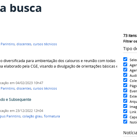
a busca
73
itens
Filtrar o
Parintins
,
discentes
,
cursos técnicos
Tipo d
Sele
diversificada para ambientação dos calouros e reunião com todas
Age
 elaborado pela CGE, visando a divulgação de orientações básicas e
Agen
Aud
Cole
icação
em 04/02/2023 10h47
Pági
Parintins
,
discentes
,
cursos técnicos
Even
Exte
ado e Subsequente
Arqu
Ima
icação
em 23/12/2022 12h04
Link
us Parintins
,
colação grau
,
formatura
Cap
Notí
Notíci