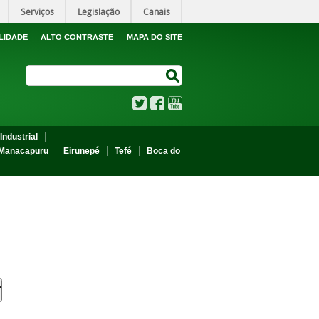
Serviços
Legislação
Canais
LIDADE
ALTO CONTRASTE
MAPA DO SITE
Search Site
Search Site
Twitter
Facebook
YouTube
Industrial
Manacapuru
Eirunepé
Tefé
Boca do