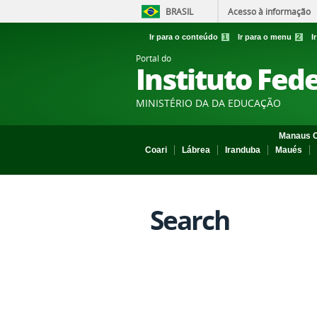
BRASIL
Acesso à informação
Ir para o conteúdo
1
Ir para o menu
2
I
Portal do
Instituto Fed
MINISTÉRIO DA DA EDUCAÇÃO
Manaus C
Coari
Lábrea
Iranduba
Maués
Search