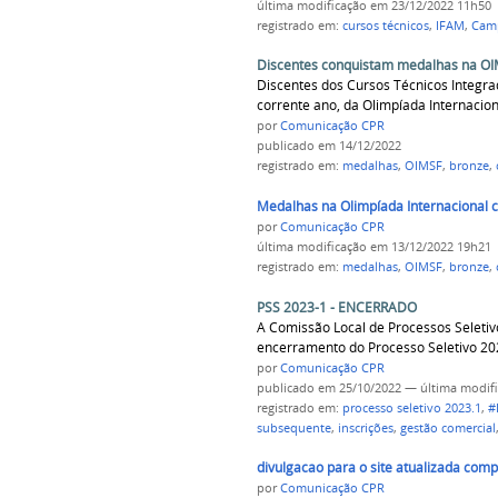
última modificação
em 23/12/2022 11h50
registrado em:
cursos técnicos
,
IFAM
,
Camp
Discentes conquistam medalhas na OI
Discentes dos Cursos Técnicos Integr
corrente ano, da Olimpíada Internacio
por
Comunicação CPR
publicado
em 14/12/2022
registrado em:
medalhas
,
OIMSF
,
bronze
,
Medalhas na Olimpíada Internacional 
por
Comunicação CPR
última modificação
em 13/12/2022 19h21
registrado em:
medalhas
,
OIMSF
,
bronze
,
PSS 2023-1 - ENCERRADO
A Comissão Local de Processos Seletivo
encerramento do Processo Seletivo 20
por
Comunicação CPR
publicado
em 25/10/2022
—
última modif
registrado em:
processo seletivo 2023.1
,
#
subsequente
,
inscrições
,
gestão comercial
divulgacao para o site atualizada comp
por
Comunicação CPR