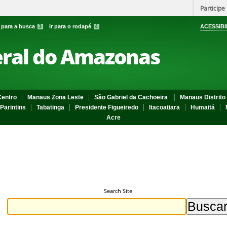
Participe
r para a busca
3
Ir para o rodapé
4
ACESSIBI
eral do Amazonas
entro
Manaus Zona Leste
São Gabriel da Cachoeira
Manaus Distrito 
Parintins
Tabatinga
Presidente Figueiredo
Itacoatiara
Humaitá
Acre
Search Site