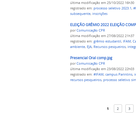
última modificação
em 25/10/2022 16h30
registrado em:
processo seletivo 2023.1
,
#
subsequente
,
inscrições
ELEIÇÃO GRÊMIO 2022 ELEIÇÃO COMP.
por
Comunicação CPR
última modificação
em 27/08/2022 21h37
registrado em:
grêmio estudantil
,
IFAM
,
C
ambiente
,
EJA
,
Recursos pesqueiros
,
integ
Presencial Oral comp.jpg
por
Comunicação CPR
última modificação
em 23/08/2022 22h03
registrado em:
#IFAM
,
campus Parintins
,
i
recursos pesqueiros
,
processo seletivo si
1
2
3