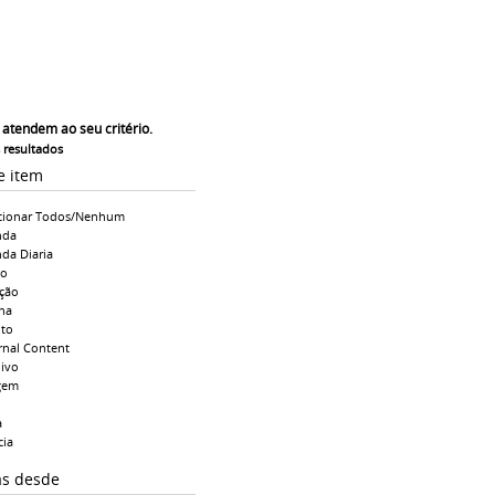
 atendem ao seu critério.
s resultados
e item
cionar Todos/Nenhum
nda
da Diaria
io
ção
na
to
rnal Content
ivo
gem
a
cia
as desde