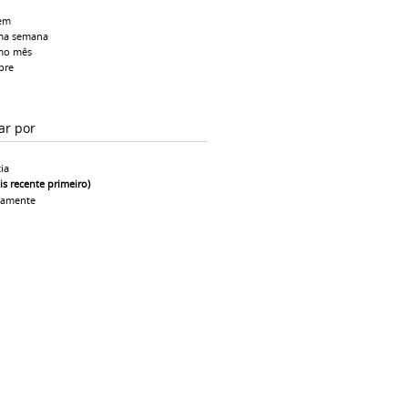
em
ma semana
mo mês
pre
ar por
ia
is recente primeiro)
camente