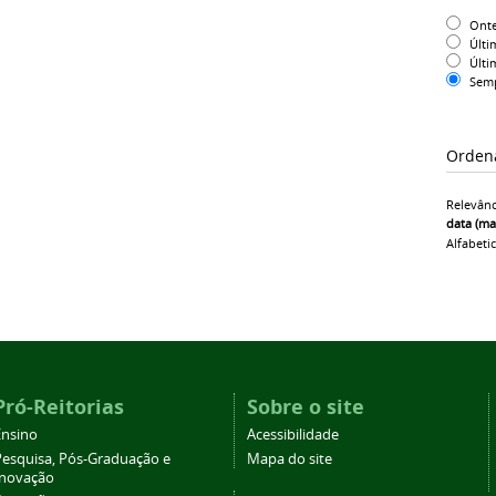
Ont
Últi
Últi
Sem
Orden
Relevânc
data (ma
Alfabeti
Pró-Reitorias
Sobre o site
Ensino
Acessibilidade
Pesquisa, Pós-Graduação e
Mapa do site
Inovação