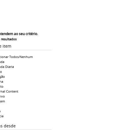
atendem ao seu critério.
s resultados
e item
cionar Todos/Nenhum
nda
da Diaria
io
ção
na
to
rnal Content
ivo
gem
a
cia
as desde