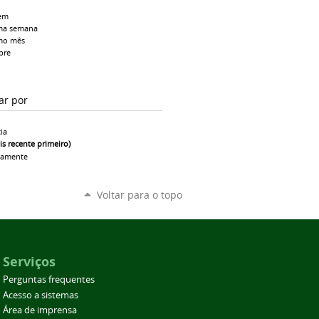
em
ma semana
mo mês
pre
ar por
ia
is recente primeiro)
camente
Voltar para o topo
Serviços
Perguntas frequentes
Acesso a sistemas
Área de imprensa