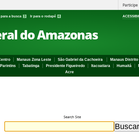
Participe
r para a busca
3
Ir para o rodapé
4
ACESSIBI
eral do Amazonas
entro
Manaus Zona Leste
São Gabriel da Cachoeira
Manaus Distrito 
Parintins
Tabatinga
Presidente Figueiredo
Itacoatiara
Humaitá
Acre
Search Site