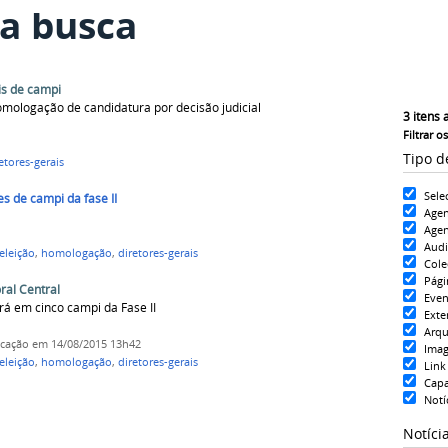
a busca
is de campi
omologação de candidatura por decisão judicial
3
itens 
Filtrar o
Tipo d
etores-gerais
Sele
es de campi da fase II
Age
Agen
Aud
eleição
,
homologação
,
diretores-gerais
Cole
Pági
ral Central
Even
rá em cinco campi da Fase II
Exte
Arqu
icação
em 14/08/2015 13h42
Ima
eleição
,
homologação
,
diretores-gerais
Link
Cap
Notí
Notíci