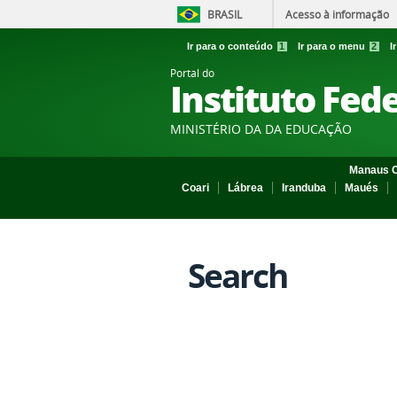
BRASIL
Acesso à informação
Ir para o conteúdo
1
Ir para o menu
2
I
Portal do
Instituto Fed
MINISTÉRIO DA DA EDUCAÇÃO
Manaus C
Coari
Lábrea
Iranduba
Maués
Search