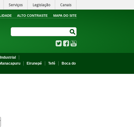
Serviços
Legislação
Canais
LIDADE
ALTO CONTRASTE
MAPA DO SITE
Search Site
Search Site
Twitter
Facebook
YouTube
Industrial
Manacapuru
Eirunepé
Tefé
Boca do