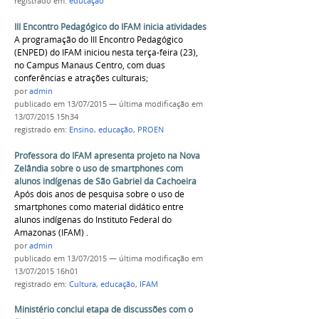
registrado em:
educação
III Encontro Pedagógico do IFAM inicia atividades
A programação do III Encontro Pedagógico
(ENPED) do IFAM iniciou nesta terça-feira (23),
no Campus Manaus Centro, com duas
conferências e atrações culturais;
por
admin
publicado
em 13/07/2015
—
última modificação
em
13/07/2015 15h34
registrado em:
Ensino
,
educação
,
PROEN
Professora do IFAM apresenta projeto na Nova
Zelândia sobre o uso de smartphones com
alunos indígenas de São Gabriel da Cachoeira
Após dois anos de pesquisa sobre o uso de
smartphones como material didático entre
alunos indígenas do Instituto Federal do
Amazonas (IFAM) .
por
admin
publicado
em 13/07/2015
—
última modificação
em
13/07/2015 16h01
registrado em:
Cultura
,
educação
,
IFAM
Ministério conclui etapa de discussões com o