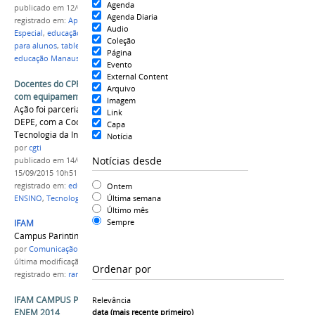
Agenda
publicado
em 12/08/2021
Agenda Diaria
registrado em:
Aperfeiçoamento em Educação
Audio
Especial
,
educação
,
#IFAM
,
Reitor do IFAM
,
tablets
Coleção
para alunos
,
tablets
,
educação no amazonas
,
Página
educação Manaus
,
Jaime ifam
Evento
External Content
Docentes do CPRF participam de treinamento
Arquivo
com equipamentos digitais
Imagem
Ação foi parceria do Departamento de Ensino -
Link
DEPE, com a Coordenação de Gestão da
Capa
Tecnologia da Informação - CGTI
Notícia
por
cgti
Notícias desde
publicado
em 14/08/2015
—
última modificação
em
15/09/2015 10h51
registrado em:
educação
,
treinamento
,
Docentes
,
Ontem
Última semana
ENSINO
,
Tecnologia
,
CGTI
,
DEPE
Último mês
Sempre
IFAM
Campus Parintins
por
Comunicação CPR
última modificação
em 13/08/2015 08h36
Ordenar por
registrado em:
ranking
,
educação
,
IFAM
IFAM CAMPUS PARINTINS LIDERA RANKING NO
Relevância
ENEM 2014
data (mais recente primeiro)