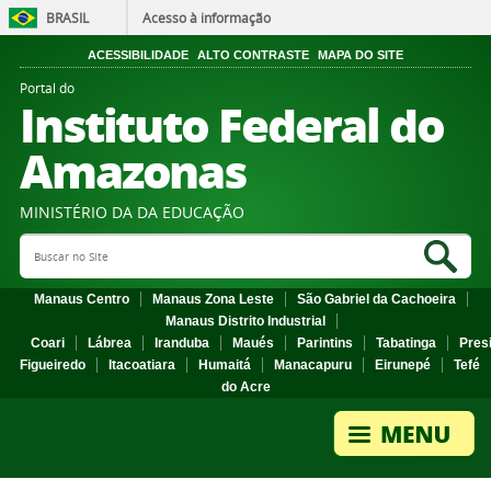
BRASIL
Acesso à informação
ACESSIBILIDADE
ALTO CONTRASTE
MAPA DO SITE
Portal do
Instituto Federal do
Amazonas
MINISTÉRIO DA DA EDUCAÇÃO
Search Site
Sea
Manaus Centro
Manaus Zona Leste
São Gabriel da Cachoeira
Manaus Distrito Industrial
Coari
Lábrea
Iranduba
Maués
Parintins
Tabatinga
Pres
Figueiredo
Itacoatiara
Humaitá
Manacapuru
Eirunepé
Tefé
do Acre