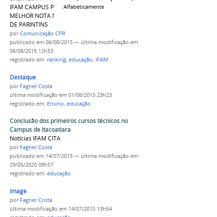
IFAM CAMPUS PARINTINS LIDERA RANKING DE
Alfabeticamente
MELHOR NOTA NO ENEM 2014 NO MUNICIPIO
DE PARINTINS
por
Comunicação CPR
publicado
em 06/08/2015
—
última modificação
em
06/08/2015 12h53
registrado em:
ranking
,
educação
,
IFAM
Destaque
por
Fagner Costa
última modificação
em 01/08/2015 23h23
registrado em:
Ensino
,
educação
Conclusão dos primeiros cursos técnicos no
Campus de Itacoatiara
Notícias IFAM CITA
por
Fagner Costa
publicado
em 14/07/2015
—
última modificação
em
29/05/2020 09h57
registrado em:
educação
image
por
Fagner Costa
última modificação
em 14/07/2015 13h54