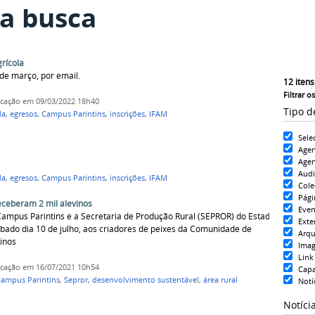
a busca
rícola
de março, por email.
12
itens
Filtrar o
icação
em 09/03/2022 18h40
Tipo d
la
,
egresos
,
Campus Parintins
,
inscrições
,
IFAM
Sele
Age
Agen
Aud
la
,
egresos
,
Campus Parintins
,
inscrições
,
IFAM
Cole
Pági
eceberam 2 mil alevinos
Even
ampus Parintins e a Secretaria de Produção Rural (SEPROR) do Estado
Exte
do dia 10 de julho, aos criadores de peixes da Comunidade de
Arqu
vinos
Ima
Link
icação
em 16/07/2021 10h54
Cap
ampus Parintins
,
Sepror
,
desenvolvimento sustentável
,
área rural
Notí
Notíci