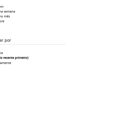
em
ma semana
mo mês
pre
ar por
ia
is recente primeiro)
camente