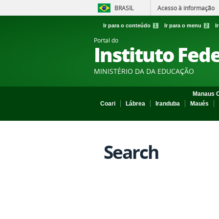
BRASIL
Acesso à informação
Ir para o conteúdo
1
Ir para o menu
2
I
Portal do
Instituto Fed
MINISTÉRIO DA DA EDUCAÇÃO
Manaus C
Coari
Lábrea
Iranduba
Maués
Search