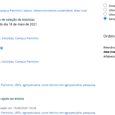
Ont
Últi
ampus Parintins
,
Sepror
,
desenvolvimento sustentável
,
área rural
Últi
Sem
de seleção de bolsistas
do dia 18 de maio de 2021
Orden
r
,
bolsistas
,
Campus Parintins
pg
Relevânc
data (ma
Alfabeti
r
,
bolsistas
,
Campus Parintins
Parintins
,
UEPs
,
agropecuária
,
curso técnico em agropecuária
,
pesquisa
,
e apoio ao ensino
icação
em 15/06/2020 12h26
Parintins
,
UEPs
,
agropecuária
,
curso técnico em agropecuária
,
pesquisa
,