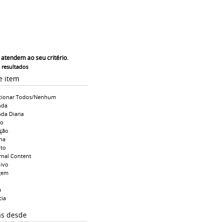
 atendem ao seu critério.
s resultados
e item
cionar Todos/Nenhum
nda
da Diaria
io
ção
na
to
rnal Content
ivo
gem
a
cia
as desde