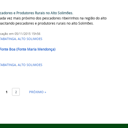
adores e Produtores Rurais no Alto Solimões.
cada vez mais próximo dos pescadores ribeirinhos na região do alto
pacitando pescadores e produtores rurais no alto Solimões.
icação
em 05/11/2015 15h56
TABATINGA
,
ALTO SOLIMOES
Fonte Boa (Fonte Maria Mendonça)
TABATINGA
,
ALTO SOLIMOES
1
2
PRÓXIMO »