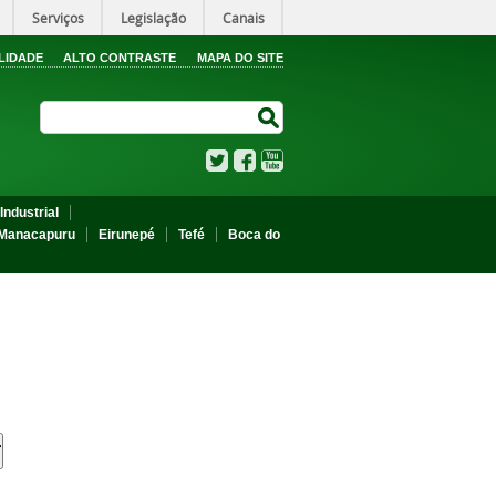
Serviços
Legislação
Canais
LIDADE
ALTO CONTRASTE
MAPA DO SITE
Search Site
Search Site
Twitter
Facebook
YouTube
Industrial
Manacapuru
Eirunepé
Tefé
Boca do