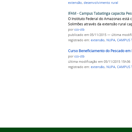
extensão
,
desenvolvimento rural
IFAM - Campus Tabatinga capacita Pesc
O Instituto Federal do Amazonas está 
Solimões através da extensão rural ca
por
ccs-ctb
publicado
em 05/11/2015
—
última modif
registrado em:
extensão
,
NUPA
,
CAMPUS 
Curso Beneficiamento do Pescado em 
por
ccs-ctb
última modificação
em 05/11/2015 15h36
registrado em:
extensão
,
NUPA
,
CAMPUS 