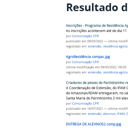
Resultado d
Inscrições - Programa de Residência Ag
As inscrições acontecem até do dia 11 
por
Comunicação CPR
publicado
em 09/03/2022
—
última modif
registrado em:
extensão
,
residência agríco
AgroResidência compac.jpg
por
Comunicação CPR
última modificação
em 09/03/2022 18h35
registrado em:
extensão
,
residência agríco
Criadores de peixes do Parintinzinho r
A Coordenação de Extensão, do IFAM C
do Amazonas/IDAM entregaram, no sába
Santa Maria do Parintinzinho 2 mil ale
por
Comunicação CPR
publicado
em 16/07/2021
—
última modif
registrado em:
extensão
,
alevinos
,
IFAM
,
C
ENTREGA DE ALEVINOS2 comp.jpg