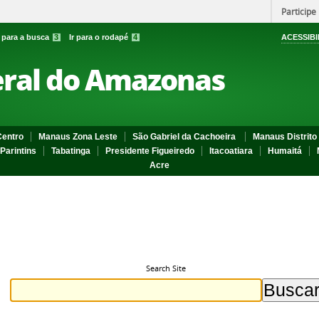
Participe
r para a busca
3
Ir para o rodapé
4
ACESSIBI
eral do Amazonas
entro
Manaus Zona Leste
São Gabriel da Cachoeira
Manaus Distrito 
Parintins
Tabatinga
Presidente Figueiredo
Itacoatiara
Humaitá
Acre
Search Site