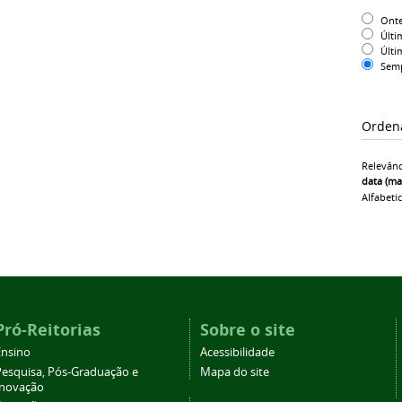
Ont
Últi
Últi
Sem
Orden
Relevânc
data (ma
Alfabeti
Pró-Reitorias
Sobre o site
Ensino
Acessibilidade
Pesquisa, Pós-Graduação e
Mapa do site
Inovação