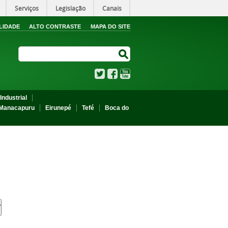
Serviços
Legislação
Canais
LIDADE
ALTO CONTRASTE
MAPA DO SITE
Search Site
Search Site
Twitter
Facebook
YouTube
Industrial
Manacapuru
Eirunepé
Tefé
Boca do