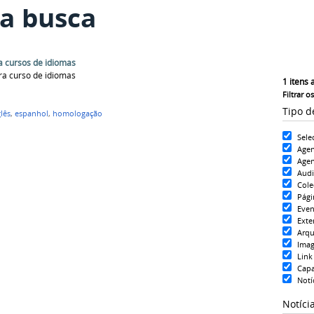
a busca
a cursos de idiomas
ra curso de idiomas
1
itens 
Filtrar o
Tipo d
lês
,
espanhol
,
homologação
Sele
Age
Agen
Aud
Cole
Pági
Even
Exte
Arqu
Ima
Link
Cap
Notí
Notíci