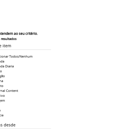
atendem ao seu critério.
s resultados
e item
cionar Todos/Nenhum
nda
da Diaria
io
ção
na
to
rnal Content
ivo
gem
a
cia
as desde