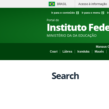
BRASIL
Acesso à informação
Ir para o conteúdo
1
Ir para o menu
2
I
Portal do
Instituto Fed
MINISTÉRIO DA DA EDUCAÇÃO
Manaus C
Coari
Lábrea
Iranduba
Maués
Search