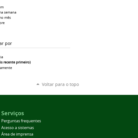
em
ma semana
mo mês
pre
ar por
ia
is recente primeiro)
camente
Voltar para o topo
Serviços
Perguntas frequentes
Acesso a sistemas
Área de imprensa