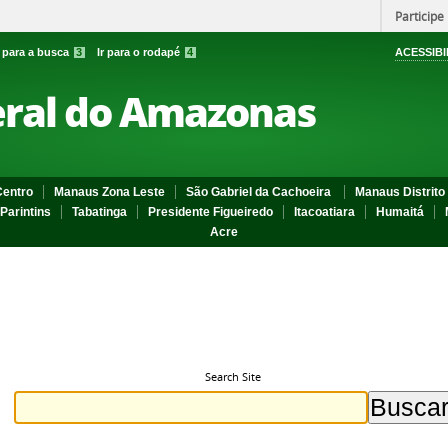
Participe
r para a busca
3
Ir para o rodapé
4
ACESSIBI
eral do Amazonas
entro
Manaus Zona Leste
São Gabriel da Cachoeira
Manaus Distrito 
Parintins
Tabatinga
Presidente Figueiredo
Itacoatiara
Humaitá
Acre
Search Site