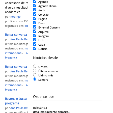
Agenda
Assessoria de relações internacionais do IFAM
Agenda Diaria
divulga resultado final do Edital de mobilidade
Audio
acadêmica
Coleção
por
Rodirgo
Página
publicado
em 15/04/2019
Evento
registrado em:
internacional
External Content
Arquivo
Reitor conversa com alunos selecionados
Imagem
por
Ana Paula Batista
Link
última modificação
em 23/07/2015 16h23
Capa
registrado em:
mobilidade acadêmica
,
PROEX
,
Notícia
internacional
,
IFAM internacional
,
portugal
,
Notícias desde
bragança
Reitor conversa com alunos
Ontem
Última semana
por
Ana Paula Batista
Último mês
última modificação
em 22/07/2015 12h24
Sempre
registrado em:
mobilidade acadêmica
,
PROEX
,
internacional
,
IFAM internacional
,
portugal
,
bragança
Ordenar por
Ravena e Lucca foram selecionados para o
programa
Relevância
por
Ana Paula Batista
data (mais recente primeiro)
última modificação
em 22/07/2015 12h08