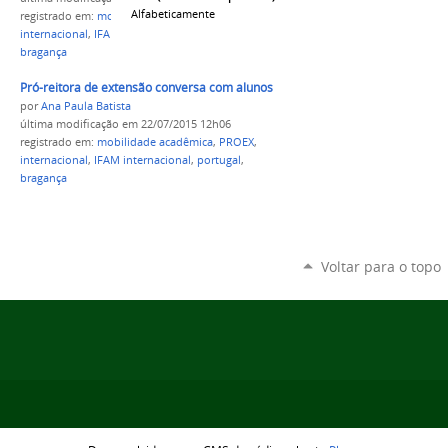
Alfabeticamente
registrado em:
mobilidade acadêmica
,
PROEX
,
internacional
,
IFAM internacional
,
portugal
,
bragança
Pró-reitora de extensão conversa com alunos
por
Ana Paula Batista
última modificação
em 22/07/2015 12h06
registrado em:
mobilidade acadêmica
,
PROEX
,
internacional
,
IFAM internacional
,
portugal
,
bragança
Voltar para o topo