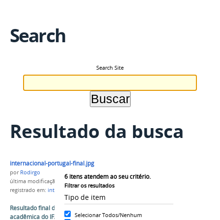
Search
Search Site
Resultado da busca
internacional-portugal-final.jpg
por
Rodirgo
6
itens atendem ao seu critério.
última modificação
em 15/04/2019 17h35
Filtrar os resultados
registrado em:
internacional
Tipo de item
Resultado final do Edital de Mobilidade
Selecionar Todos/Nenhum
acadêmica do IFAM