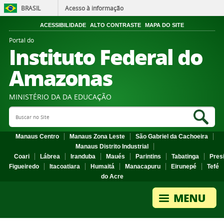
BRASIL
Acesso à informação
ACESSIBILIDADE
ALTO CONTRASTE
MAPA DO SITE
Portal do
Instituto Federal do
Amazonas
MINISTÉRIO DA DA EDUCAÇÃO
Search Site
Sea
Manaus Centro
Manaus Zona Leste
São Gabriel da Cachoeira
Manaus Distrito Industrial
Coari
Lábrea
Iranduba
Maués
Parintins
Tabatinga
Pres
Figueiredo
Itacoatiara
Humaitá
Manacapuru
Eirunepé
Tefé
do Acre