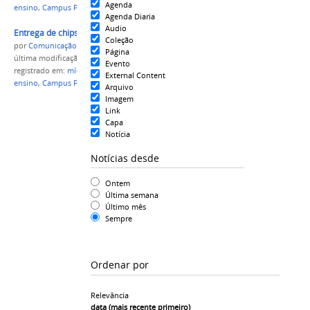
Agenda
ensino
,
Campus Parintins
,
IFAM
,
qualidade
Agenda Diaria
Audio
Entrega de chips 2 compac.jpg
Coleção
por
Comunicação CPR
Página
última modificação
em 18/06/2021 18h08
Evento
registrado em:
mídia
,
kit
,
discentes
,
finalistas
,
CAE
,
External Content
ensino
,
Campus Parintins
,
IFAM
,
qualidade
Arquivo
Imagem
Link
Capa
Notícia
Notícias desde
Ontem
Última semana
Último mês
Sempre
Ordenar por
Relevância
data (mais recente primeiro)