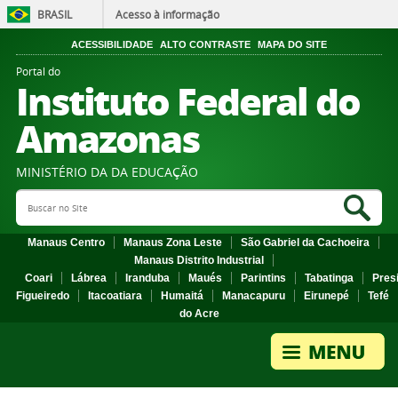
BRASIL
Acesso à informação
ACESSIBILIDADE
ALTO CONTRASTE
MAPA DO SITE
Portal do
Instituto Federal do
Amazonas
MINISTÉRIO DA DA EDUCAÇÃO
Search Site
Sea
Manaus Centro
Manaus Zona Leste
São Gabriel da Cachoeira
Manaus Distrito Industrial
Coari
Lábrea
Iranduba
Maués
Parintins
Tabatinga
Pres
Figueiredo
Itacoatiara
Humaitá
Manacapuru
Eirunepé
Tefé
do Acre