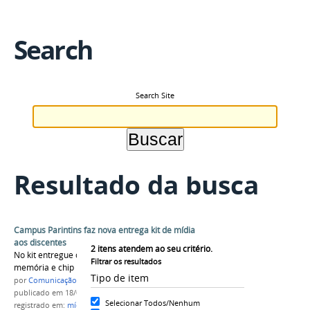
Search
Search Site
Resultado da busca
Campus Parintins faz nova entrega kit de mídia
aos discentes
2
itens atendem ao seu critério.
No kit entregue constam tablet, cartão de
Filtrar os resultados
memória e chip para cada aluno beneficiário.
Tipo de item
por
Comunicação CPR
publicado
em 18/06/2021
Selecionar Todos/Nenhum
registrado em:
mídia
,
kit
,
discentes
,
finalistas
,
CAE
,