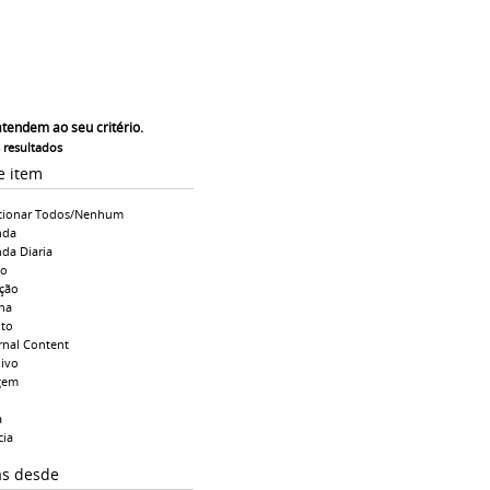
atendem ao seu critério.
s resultados
e item
cionar Todos/Nenhum
nda
da Diaria
io
ção
na
to
rnal Content
ivo
gem
a
cia
as desde