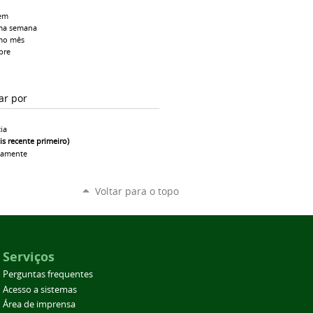
em
ma semana
mo mês
pre
ar por
ia
is recente primeiro)
camente
Voltar para o topo
Serviços
Perguntas frequentes
Acesso a sistemas
Área de imprensa