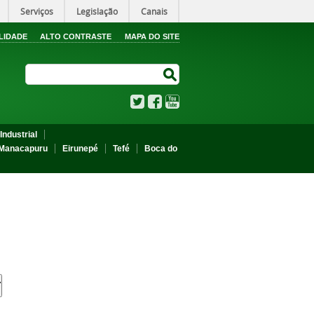
Serviços
Legislação
Canais
LIDADE
ALTO CONTRASTE
MAPA DO SITE
Search Site
Search Site
Twitter
Facebook
YouTube
Industrial
Manacapuru
Eirunepé
Tefé
Boca do