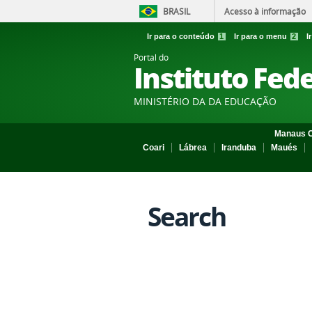
BRASIL
Acesso à informação
Ir para o conteúdo
1
Ir para o menu
2
I
Portal do
Instituto Fed
MINISTÉRIO DA DA EDUCAÇÃO
Manaus C
Coari
Lábrea
Iranduba
Maués
Search