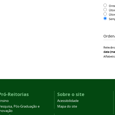
Ont
Últi
Últi
Sem
Orden
Relevânc
data (ma
Alfabeti
Pró-Reitorias
Sobre o site
Ensino
Acessibilidade
Pesquisa, Pós-Graduação e
Mapa do site
Inovação