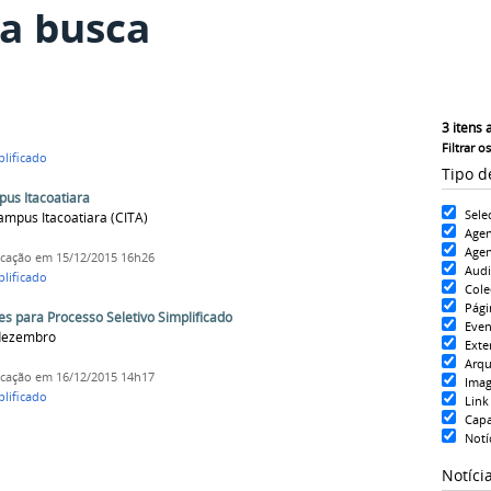
a busca
3
itens 
Filtrar o
plificado
Tipo d
pus Itacoatiara
Sele
Campus Itacoatiara (CITA)
Age
Agen
icação
em 15/12/2015 16h26
Aud
plificado
Cole
Pági
es para Processo Seletivo Simplificado
Even
 dezembro
Exte
Arqu
icação
em 16/12/2015 14h17
Ima
plificado
Link
Cap
Notí
Notíci