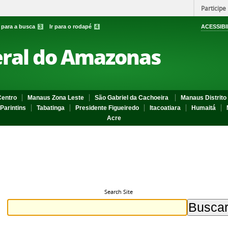
Participe
r para a busca
3
Ir para o rodapé
4
ACESSIBI
eral do Amazonas
entro
Manaus Zona Leste
São Gabriel da Cachoeira
Manaus Distrito 
Parintins
Tabatinga
Presidente Figueiredo
Itacoatiara
Humaitá
Acre
Search Site