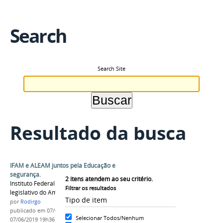
Search
Search Site
Resultado da busca
IFAM e ALEAM juntos pela Educação e
segurança.
2
itens atendem ao seu critério.
Instituto Federal do Amazonas e Poder
Filtrar os resultados
legislativo do Amazonas em prol da Educação.
Tipo de item
por
Rodirgo
publicado
em 07/06/2019
—
última modificação
em
Selecionar Todos/Nenhum
07/06/2019 19h36