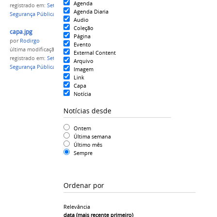
Agenda
registrado em:
Setor Primário
,
Secretaria de
Agenda Diaria
Segurança Pública
,
segurança
Audio
Coleção
capa.jpg
Página
por
Rodirgo
Evento
última modificação
em 07/06/2019 19h02
External Content
registrado em:
Setor Primário
,
Secretaria de
Arquivo
Segurança Pública
,
segurança
Imagem
Link
Capa
Notícia
Notícias desde
Ontem
Última semana
Último mês
Sempre
Ordenar por
Relevância
data (mais recente primeiro)