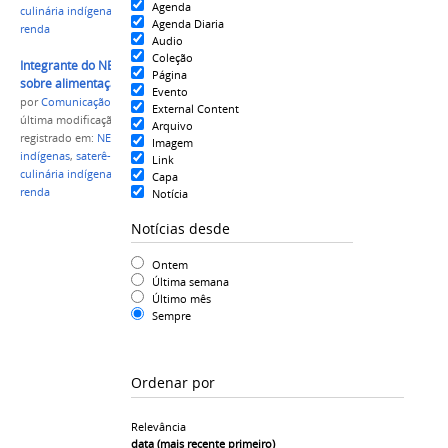
Agenda
culinária indígena
,
segurança alimentar
,
geração de
Agenda Diaria
renda
Audio
Coleção
Integrante do NEABI e GEMA realiza pesquisa
Página
sobre alimentação índigena
Evento
por
Comunicação CPR
External Content
última modificação
em 24/09/2019 21h32
Arquivo
registrado em:
NEABI
,
GEMA
,
Campus Parintins
,
Imagem
indígenas
,
saterê-mawé
,
mulheres indígenas
,
Link
culinária indígena
,
segurança alimentar
,
geração de
Capa
renda
Notícia
Notícias desde
Ontem
Última semana
Último mês
Sempre
Ordenar por
Relevância
data (mais recente primeiro)