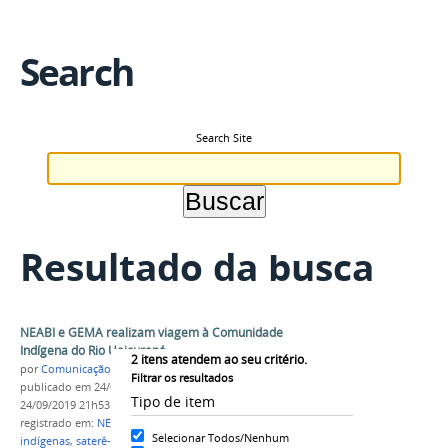
Search
Search Site
Resultado da busca
NEABI e GEMA realizam viagem à Comunidade
Indígena do Rio Uaicurapá
2
itens atendem ao seu critério.
por
Comunicação CPR
Filtrar os resultados
publicado
em 24/09/2019
—
última modificação
em
Tipo de item
24/09/2019 21h53
registrado em:
NEABI
,
GEMA
,
Campus Parintins
,
Selecionar Todos/Nenhum
indígenas
,
saterê-mawé
,
mulheres indígenas
,