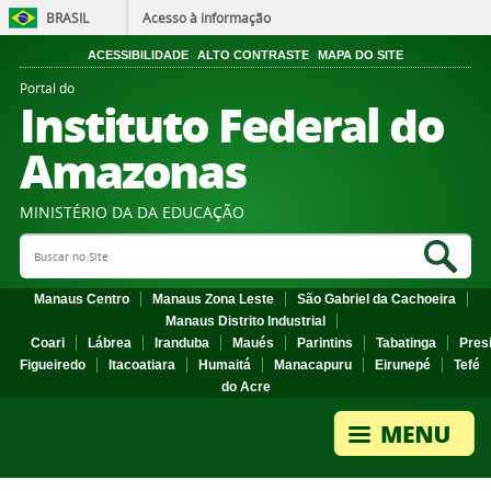
BRASIL
Acesso à informação
ACESSIBILIDADE
ALTO CONTRASTE
MAPA DO SITE
Portal do
Instituto Federal do
Amazonas
MINISTÉRIO DA DA EDUCAÇÃO
Search Site
Sea
Manaus Centro
Manaus Zona Leste
São Gabriel da Cachoeira
Manaus Distrito Industrial
Coari
Lábrea
Iranduba
Maués
Parintins
Tabatinga
Pres
Figueiredo
Itacoatiara
Humaitá
Manacapuru
Eirunepé
Tefé
do Acre