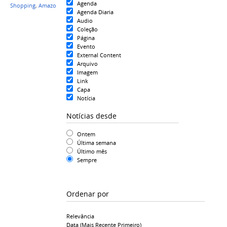
Agenda
Shopping
,
Amazon Refrigerantes
,
Reitoria
,
Samsung
Agenda Diaria
Audio
Coleção
Página
Evento
External Content
Arquivo
Imagem
Link
Capa
Notícia
Notícias desde
Ontem
Última semana
Último mês
Sempre
Ordenar por
Relevância
Data (mais Recente Primeiro)