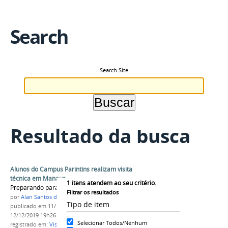
Search
Search Site
Resultado da busca
Alunos do Campus Parintins realizam visita
técnica em Manaus
1
itens atendem ao seu critério.
Preparando para o futuro.
Filtrar os resultados
por
Alan Santos de Albuquerque
Tipo de item
publicado
em 11/12/2019
—
última modificação
em
12/12/2019 19h26
Selecionar Todos/Nenhum
registrado em:
Visitas Técnicas
,
Harman
,
Manauara