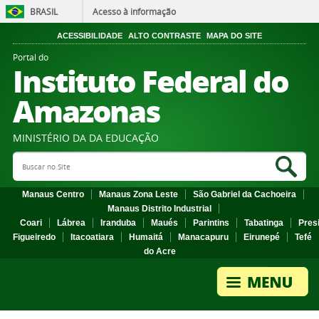
BRASIL
Acesso à informação
ACESSIBILIDADE
ALTO CONTRASTE
MAPA DO SITE
Portal do
Instituto Federal do
Amazonas
MINISTÉRIO DA DA EDUCAÇÃO
Search Site
Sea
Manaus Centro
Manaus Zona Leste
São Gabriel da Cachoeira
Manaus Distrito Industrial
Coari
Lábrea
Iranduba
Maués
Parintins
Tabatinga
Pres
Figueiredo
Itacoatiara
Humaitá
Manacapuru
Eirunepé
Tefé
do Acre