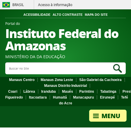
BRASIL
Acesso à informação
ACESSIBILIDADE
ALTO CONTRASTE
MAPA DO SITE
Portal do
Instituto Federal do
Amazonas
MINISTÉRIO DA DA EDUCAÇÃO
Search Site
Sea
Manaus Centro
Manaus Zona Leste
São Gabriel da Cachoeira
Manaus Distrito Industrial
Coari
Lábrea
Iranduba
Maués
Parintins
Tabatinga
Pres
Figueiredo
Itacoatiara
Humaitá
Manacapuru
Eirunepé
Tefé
do Acre