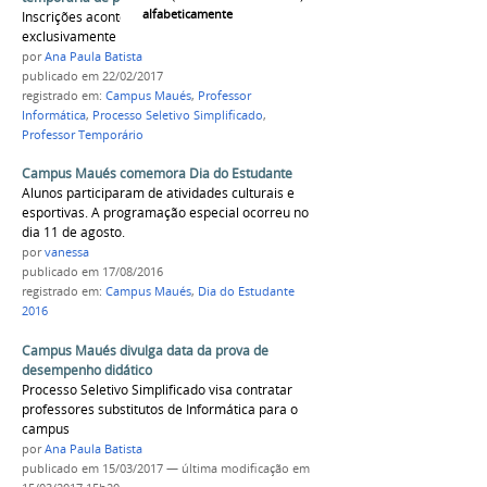
alfabeticamente
Inscrições acontecem até 06 de março de 2017
exclusivamente no site do IFAM
por
Ana Paula Batista
publicado
em 22/02/2017
registrado em:
Campus Maués
,
Professor
Informática
,
Processo Seletivo Simplificado
,
Professor Temporário
Campus Maués comemora Dia do Estudante
Alunos participaram de atividades culturais e
esportivas. A programação especial ocorreu no
dia 11 de agosto.
por
vanessa
publicado
em 17/08/2016
registrado em:
Campus Maués
,
Dia do Estudante
2016
Campus Maués divulga data da prova de
desempenho didático
Processo Seletivo Simplificado visa contratar
professores substitutos de Informática para o
campus
por
Ana Paula Batista
publicado
em 15/03/2017
—
última modificação
em