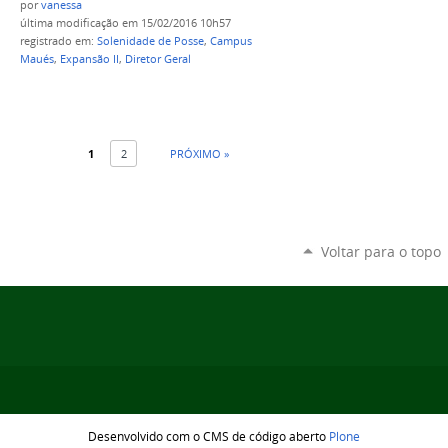
por
vanessa
última modificação
em 15/02/2016 10h57
registrado em:
Solenidade de Posse
,
Campus
Maués
,
Expansão II
,
Diretor Geral
1
2
PRÓXIMO »
Voltar para o topo
Desenvolvido com o CMS de código aberto
Plone