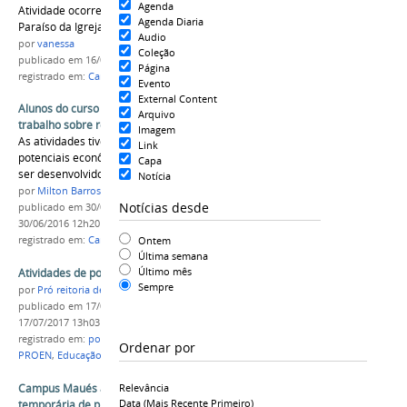
Agenda
Atividade ocorreu no dia 13 de junho, no Retiro
Agenda Diaria
Paraíso da Igreja Católica de Maués.
Audio
por
vanessa
Coleção
publicado
em 16/06/2016
Página
registrado em:
Campus Maués
,
Ação Ambiental
Evento
External Content
Alunos do curso de Meio Ambiente realizam
Arquivo
trabalho sobre recursos hídricos
Imagem
As atividades tiveram o intuito de identificar
Link
potenciais econômicos e sociais que poderão
Capa
ser desenvolvidos nas comunidades.
Notícia
por
Milton Barros
Notícias desde
publicado
em 30/06/2016
—
última modificação
em
30/06/2016 12h20
Ontem
registrado em:
Campus Maués
,
Meio Ambiente
Última semana
Último mês
Atividades de políticas afirmativas em Maués
Sempre
por
Pró reitoria de Ensino
publicado
em 17/07/2017
—
última modificação
em
17/07/2017 13h03
registrado em:
políticas afirmativas
,
Campus Maués
,
Ordenar por
PROEN
,
Educação do Campo
Campus Maués abre seleção para contratação
Relevância
Data (mais Recente Primeiro)
temporária de professor de Informática