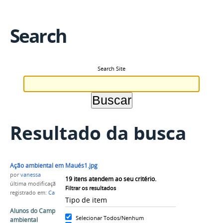
Search
Search Site
Resultado da busca
Ação ambiental em Maués1.jpg
por
vanessa
19
itens atendem ao seu critério.
última modificação
em 16/06/2016 11h49
Filtrar os resultados
registrado em:
Campus Maués
,
Ação Ambiental
Tipo de item
Alunos do Campus Maués realizam ação
Selecionar Todos/Nenhum
ambiental