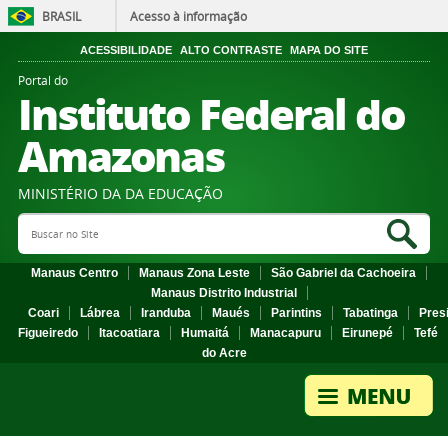
BRASIL
Acesso à informação
ACESSIBILIDADE
ALTO CONTRASTE
MAPA DO SITE
Portal do
Instituto Federal do
Amazonas
MINISTÉRIO DA DA EDUCAÇÃO
Search Site
Sea
Manaus Centro
Manaus Zona Leste
São Gabriel da Cachoeira
Manaus Distrito Industrial
Coari
Lábrea
Iranduba
Maués
Parintins
Tabatinga
Pres
Figueiredo
Itacoatiara
Humaitá
Manacapuru
Eirunepé
Tefé
do Acre