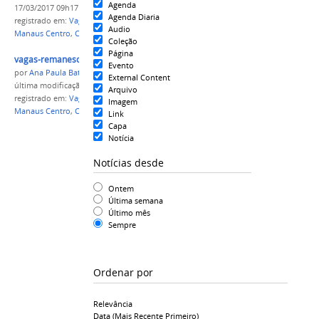
Agenda
17/03/2017 09h17
Agenda Diaria
registrado em:
Vagas Remanescentes
,
Campus
Audio
Manaus Centro
,
CMC
,
Chamada matrícula
Coleção
Página
vagas-remanescentes-matricula.png
Evento
por
Ana Paula Batista
External Content
última modificação
em 17/03/2017 07h32
Arquivo
registrado em:
Vagas Remanescentes
,
Campus
Imagem
Manaus Centro
,
CMC
,
Chamada matrícula
Link
Capa
Notícia
Notícias desde
Ontem
Última semana
Último mês
Sempre
Ordenar por
Relevância
Data (mais Recente Primeiro)