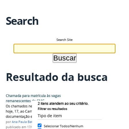
Search
Search Site
Resultado da busca
Chamada para matrícula às vagas
remanescentes do CMC
2
itens atendem ao seu critério.
Os chamados nesta lista devem se encaminhar
Filtrar os resultados
hoje, 17, ao Campus Manaus Centro com a
Tipo de item
documentação exigida para efetivar a matrícula
por
Ana Paula Batista
Selecionar Todos/Nenhum
publicado
em 17/03/2017
—
última modificação
em