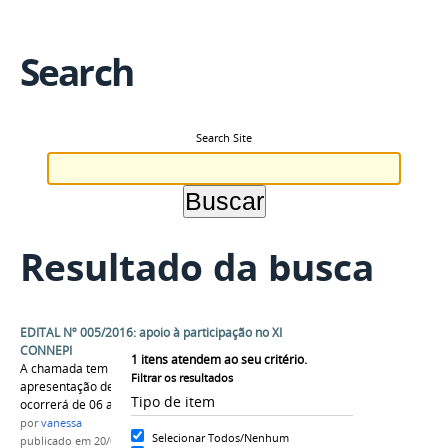
Search
Search Site
Resultado da busca
EDITAL Nº 005/2016: apoio à participação no XI
CONNEPI
1
itens atendem ao seu critério.
A chamada tem como objetivo apoiar
Filtrar os resultados
apresentação de trabalhos no CONNEPI, que
Tipo de item
ocorrerá de 06 a 09 de dezembro de 2016.
por
vanessa
Selecionar Todos/Nenhum
publicado
em 20/09/2016