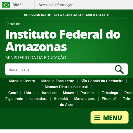
BRASIL
Acesso à informação
ACESSIBILIDADE
ALTO CONTRASTE
MAPA DO SITE
Portal do
Instituto Federal do
Amazonas
MINISTÉRIO DA DA EDUCAÇÃO
Search Site
Sea
Manaus Centro
Manaus Zona Leste
São Gabriel da Cachoeira
Manaus Distrito Industrial
Coari
Lábrea
Iranduba
Maués
Parintins
Tabatinga
Pres
Figueiredo
Itacoatiara
Humaitá
Manacapuru
Eirunepé
Tefé
do Acre