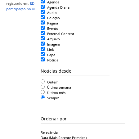
Agenda
registrado em:
EDITAL Nº 005/2016
,
Apoio à
Agenda Diaria
participação no XI CONNEPI
Audio
Coleção
Página
Evento
External Content
Arquivo
Imagem
Link
Capa
Notícia
Notícias desde
Ontem
Última semana
Último mês
Sempre
Ordenar por
Relevância
Data (mais Recente Primeiro)