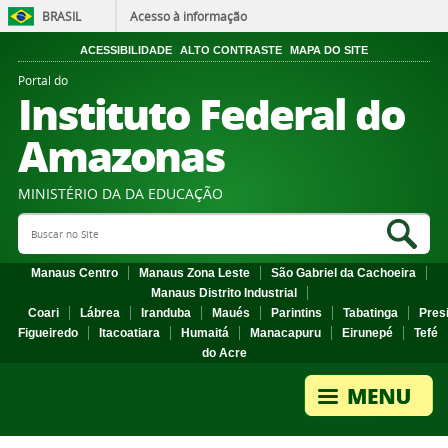
BRASIL
Acesso à informação
ACESSIBILIDADE
ALTO CONTRASTE
MAPA DO SITE
Portal do
Instituto Federal do
Amazonas
MINISTÉRIO DA DA EDUCAÇÃO
Search Site
Sea
Manaus Centro
Manaus Zona Leste
São Gabriel da Cachoeira
Manaus Distrito Industrial
Coari
Lábrea
Iranduba
Maués
Parintins
Tabatinga
Pres
Figueiredo
Itacoatiara
Humaitá
Manacapuru
Eirunepé
Tefé
do Acre