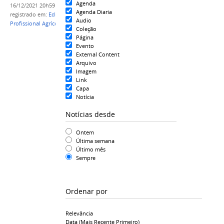
Agenda
16/12/2021 20h59
Agenda Diaria
registrado em:
Edital nº 03/2021
,
Residência
Audio
Profissional Agrícola
,
IFAM CCO
Coleção
Página
Evento
External Content
Arquivo
Imagem
Link
Capa
Notícia
Notícias desde
Ontem
Última semana
Último mês
Sempre
Ordenar por
Relevância
Data (mais Recente Primeiro)