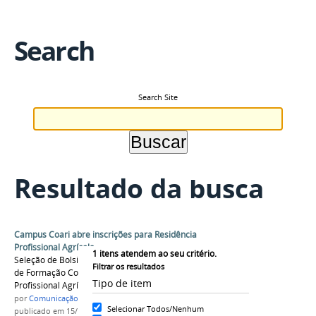
Search
Search Site
Resultado da busca
Campus Coari abre inscrições para Residência
Profissional Agrícola
1
itens atendem ao seu critério.
Seleção de Bolsistas para o Curso de Extensão
Filtrar os resultados
de Formação Continuada: “Residência
Tipo de item
Profissional Agrícola IFAM-CCO”
por
Comunicação COARI
Selecionar Todos/Nenhum
publicado
em 15/12/2021
—
última modificação
em