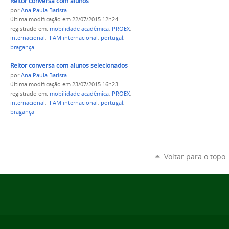
Reitor conversa com alunos
por
Ana Paula Batista
última modificação
em 22/07/2015 12h24
registrado em:
mobilidade acadêmica
,
PROEX
,
internacional
,
IFAM internacional
,
portugal
,
bragança
Reitor conversa com alunos selecionados
por
Ana Paula Batista
última modificação
em 23/07/2015 16h23
registrado em:
mobilidade acadêmica
,
PROEX
,
internacional
,
IFAM internacional
,
portugal
,
bragança
Voltar para o topo