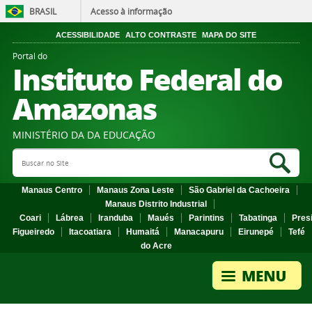
BRASIL
Acesso à informação
ACESSIBILIDADE
ALTO CONTRASTE
MAPA DO SITE
Portal do
Instituto Federal do
Amazonas
MINISTÉRIO DA DA EDUCAÇÃO
Search Site
Sea
Manaus Centro
Manaus Zona Leste
São Gabriel da Cachoeira
Manaus Distrito Industrial
Coari
Lábrea
Iranduba
Maués
Parintins
Tabatinga
Pres
Figueiredo
Itacoatiara
Humaitá
Manacapuru
Eirunepé
Tefé
do Acre