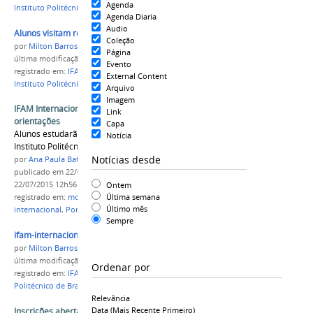
Agenda
Instituto Politécnico de Bragança
Agenda Diaria
Audio
Alunos visitam reitoria
Coleção
por
Milton Barros
Página
última modificação
em 26/02/2016 10h51
Evento
registrado em:
IFAM internacional
,
Portugal
,
External Content
Instituto Politécnico de Bragança
Arquivo
Imagem
IFAM Internacional: Selecionados recebem
Link
orientações
Capa
Alunos estudarão um semestre letivo no
Notícia
Instituto Politécnico de Bragança, em Portugal
Notícias desde
por
Ana Paula Batista
publicado
em 22/07/2015
—
última modificação
em
Ontem
22/07/2015 12h56
Última semana
registrado em:
mobilidade acadêmica
,
PROEX
,
IFAM
Último mês
internacional
,
Portugal
,
bragança
,
Internacional
Sempre
ifam-internacional.jpg
por
Milton Barros
última modificação
em 19/05/2017 16h27
Ordenar por
registrado em:
IFAM internacional
,
Instituto
Politécnico de Bragança
Relevância
Data (mais Recente Primeiro)
Inscrições abertas para o Programa IFAM