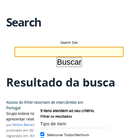
Search
Search Site
Resultado da busca
Alunos do IFAM retornam de intercâmbio em
Portugal
9
itens atendem ao seu critério.
Grupo esteve no prédio da Reitoria para
Filtrar os resultados
apresentar relato de experiência
Tipo de item
por
Milton Barros
publicado
em 26/02/2016
Selecionar Todos/Nenhum
registrado em:
IFAM internacional
,
Portugal
,