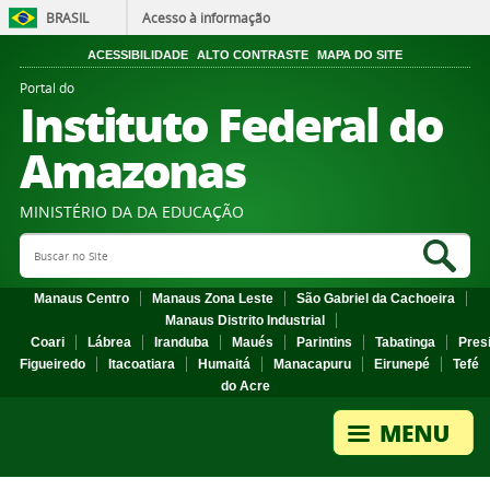
BRASIL
Acesso à informação
ACESSIBILIDADE
ALTO CONTRASTE
MAPA DO SITE
Portal do
Instituto Federal do
Amazonas
MINISTÉRIO DA DA EDUCAÇÃO
Search Site
Sea
Manaus Centro
Manaus Zona Leste
São Gabriel da Cachoeira
Manaus Distrito Industrial
Coari
Lábrea
Iranduba
Maués
Parintins
Tabatinga
Pres
Figueiredo
Itacoatiara
Humaitá
Manacapuru
Eirunepé
Tefé
do Acre