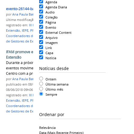
Agenda
Agenda Diaria
evento-26144-banner.png
Audio
por
Ana Paula Batista
Coleção
última modificação
em 08/06/2018 09h06
Página
registrado em:
III Encontro de Integração, Pesquisa e
Evento
Extensão
,
IEPE
,
PROEX
,
Encontro dos
External Content
Coordenadores de Estágio e Egressos
,
IX Encontro
Arquivo
de Gestores de Extensão
Imagem
Link
IFAM promove evento de Ensino, Pesquisa e
Capa
Extensão
Notícia
Durante a próxima semana, três grandes
Notícias desde
eventos movimentarão o Campus Manaus
Centro com a presença de outros IFs.
Ontem
por
Ana Paula Batista
Última semana
publicado
em 08/06/2018
—
última modificação
em
Último mês
08/06/2018 09h06
Sempre
registrado em:
III Encontro de Integração, Pesquisa e
Extensão
,
IEPE
,
PROEX
,
Encontro dos
Coordenadores de Estágio e Egressos
,
IX Encontro
de Gestores de Extensão
Ordenar por
Relevância
Data (mais Recente Primeiro)