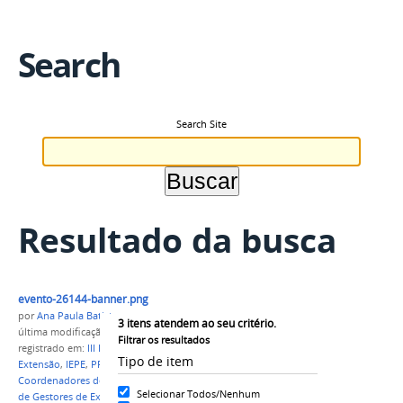
Search
Search Site
Resultado da busca
evento-26144-banner.png
por
Ana Paula Batista
3
itens atendem ao seu critério.
última modificação
em 08/06/2018 09h00
Filtrar os resultados
registrado em:
III Encontro de Integração, Pesquisa e
Tipo de item
Extensão
,
IEPE
,
PROEX
,
Encontro dos
Coordenadores de Estágio e Egressos
,
IX Encontro
Selecionar Todos/Nenhum
de Gestores de Extensão