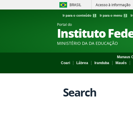
BRASIL
Acesso à informação
Ir para o conteúdo
1
Ir para o menu
2
I
Portal do
Instituto Fed
MINISTÉRIO DA DA EDUCAÇÃO
Manaus C
Coari
Lábrea
Iranduba
Maués
Search