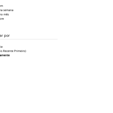
em
ma semana
mo mês
pre
ar por
ia
is Recente Primeiro)
camente