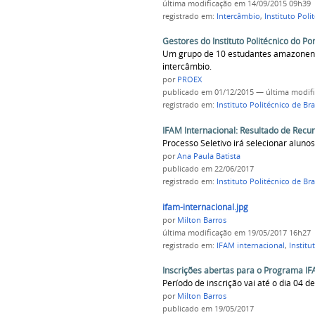
última modificação
em 14/09/2015 09h39
registrado em:
Intercâmbio
,
Instituto Poli
Gestores do Instituto Politécnico do Po
Um grupo de 10 estudantes amazonens
intercâmbio.
por
PROEX
publicado
em 01/12/2015
—
última modif
registrado em:
Instituto Politécnico de Br
IFAM Internacional: Resultado de Recu
Processo Seletivo irá selecionar aluno
por
Ana Paula Batista
publicado
em 22/06/2017
registrado em:
Instituto Politécnico de Br
ifam-internacional.jpg
por
Milton Barros
última modificação
em 19/05/2017 16h27
registrado em:
IFAM internacional
,
Institu
Inscrições abertas para o Programa IFA
Período de inscrição vai até o dia 04 d
por
Milton Barros
publicado
em 19/05/2017