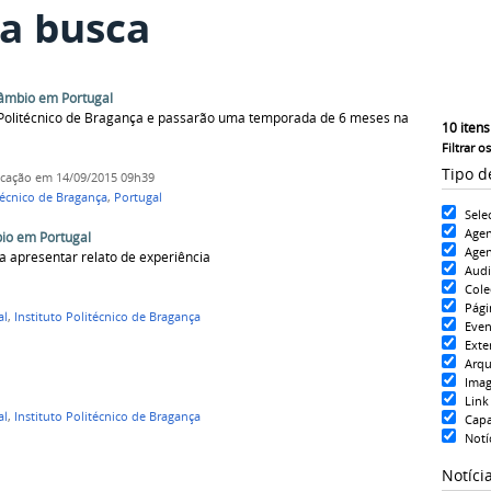
a busca
âmbio em Portugal
o Politécnico de Bragança e passarão uma temporada de 6 meses na
10
itens
Filtrar o
Tipo d
icação
em 14/09/2015 09h39
técnico de Bragança
,
Portugal
Sele
Age
io em Portugal
Agen
a apresentar relato de experiência
Aud
Cole
Pági
al
,
Instituto Politécnico de Bragança
Even
Exte
Arqu
Ima
Link
al
,
Instituto Politécnico de Bragança
Cap
Notí
Notíci