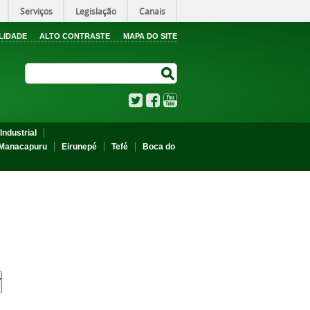
Serviços
Legislação
Canais
LIDADE
ALTO CONTRASTE
MAPA DO SITE
Search Site
Search Site
Twitter
Facebook
YouTube
Industrial
Manacapuru
Eirunepé
Tefé
Boca do