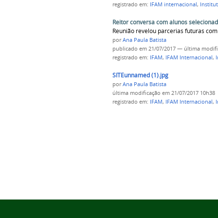
registrado em:
IFAM internacional
,
Institu
Reitor conversa com alunos seleciona
Reunião revelou parcerias futuras com
por
Ana Paula Batista
publicado
em 21/07/2017
—
última modif
registrado em:
IFAM
,
IFAM Internacional
,
I
SITEunnamed (1).jpg
por
Ana Paula Batista
última modificação
em 21/07/2017 10h38
registrado em:
IFAM
,
IFAM Internacional
,
I