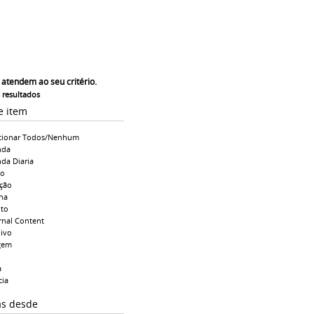
 atendem ao seu critério.
s resultados
e item
cionar Todos/Nenhum
nda
da Diaria
io
ção
na
to
rnal Content
ivo
gem
a
cia
as desde