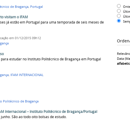
Ont
técnico de Bragança
,
Portugal
Últi
Últi
rto visitam o IFAM
Sem
es já estão em Portugal para uma temporada de seis meses de
icação
em 01/12/2015 09h12
Orden
agança
rso
Relevânc
Data (ma
s para estudar no Instituto Politécnico de Bragança em Portugal
alfabeti
agança
,
IFAM INTERNACIONAL
to Politécnico de Bragança
M Internacional – Instituto Politécnico de Bragança/Portugal
e junho. São ao todo oito bolsas de estudo.