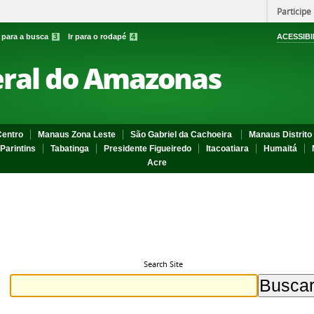
Participe
r para a busca
3
Ir para o rodapé
4
ACESSIBI
eral do Amazonas
entro
Manaus Zona Leste
São Gabriel da Cachoeira
Manaus Distrito 
Parintins
Tabatinga
Presidente Figueiredo
Itacoatiara
Humaitá
Acre
Search Site