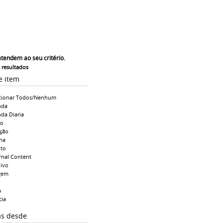
atendem ao seu critério.
s resultados
e item
cionar Todos/Nenhum
nda
da Diaria
io
ção
na
to
rnal Content
ivo
gem
a
cia
as desde