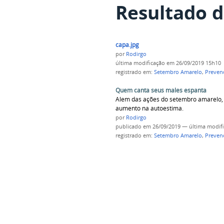
Resultado d
capa.jpg
por
Rodirgo
última modificação
em 26/09/2019 15h10
registrado em:
Setembro Amarelo
,
Prevenç
Quem canta seus males espanta
Alem das ações do setembro amarelo, 
aumento na autoestima.
por
Rodirgo
publicado
em 26/09/2019
—
última modif
registrado em:
Setembro Amarelo
,
Prevenç