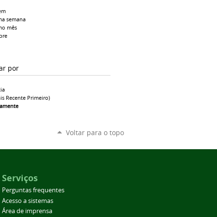
em
ma semana
mo mês
pre
ar por
ia
is Recente Primeiro)
camente
Voltar para o topo
Serviços
Perguntas frequentes
Acesso a sistemas
Área de imprensa