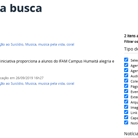
a busca
2
itens 
Filtrar o
ão ao Suicídio
,
Musica
,
musica pela vida
,
coral
Tipo d
Sele
iniciativa proporciona a alunos do IFAM Campus Humaitá alegria e
Age
Agen
Aud
icação
em 26/09/2019 16h27
Cole
ão ao Suicídio
,
Musica
,
musica pela vida
,
coral
Pági
Even
Exte
Arqu
Ima
Link
Cap
Notí
Notíci