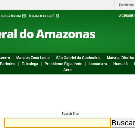
Participe
r para a busca
3
Ir para o rodapé
4
ACESSIBI
eral do Amazonas
entro
Manaus Zona Leste
São Gabriel da Cachoeira
Manaus Distrito 
Parintins
Tabatinga
Presidente Figueiredo
Itacoatiara
Humaitá
Acre
Search Site