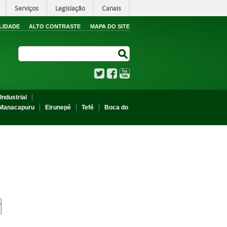
Serviços
Legislação
Canais
LIDADE
ALTO CONTRASTE
MAPA DO SITE
Search Site
Search Site
Twitter
Facebook
YouTube
Industrial
Manacapuru
Eirunepé
Tefé
Boca do