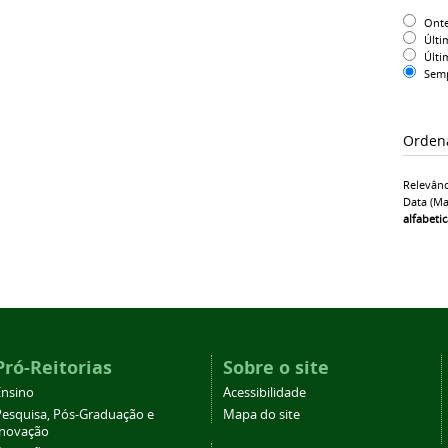
Ont
Últi
Últi
Sem
Orden
Relevânc
Data (ma
alfabeti
Pró-Reitorias
Sobre o site
Ensino
Acessibilidade
Pesquisa, Pós-Graduação e
Mapa do site
Inovação