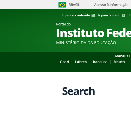
BRASIL
Acesso à informação
Ir para o conteúdo
1
Ir para o menu
2
I
Portal do
Instituto Fed
MINISTÉRIO DA DA EDUCAÇÃO
Manaus C
Coari
Lábrea
Iranduba
Maués
Search