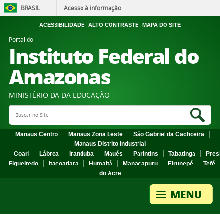
BRASIL
Acesso à informação
ACESSIBILIDADE
ALTO CONTRASTE
MAPA DO SITE
Portal do
Instituto Federal do
Amazonas
MINISTÉRIO DA DA EDUCAÇÃO
Search Site
Sea
Manaus Centro
Manaus Zona Leste
São Gabriel da Cachoeira
Manaus Distrito Industrial
Coari
Lábrea
Iranduba
Maués
Parintins
Tabatinga
Pres
Figueiredo
Itacoatiara
Humaitá
Manacapuru
Eirunepé
Tefé
do Acre