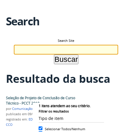
Search
Search Site
Resultado da busca
Seleção de Projeto de Conclusão de Curso
Técnico - PCCT 2018
1
itens atendem ao seu critério.
por
Comunicação COARI
Filtrar os resultados
publicado
em 09/05/2018
Tipo de item
registrado em:
EDITAL Nº 07
,
PCCT
,
PCCT 2018
,
IFAM
CCO
Selecionar Todos/Nenhum