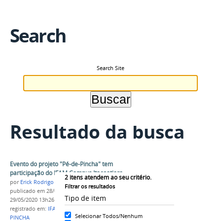
Search
Search Site
Resultado da busca
Evento do projeto "Pé-de-Pincha" tem
participação do IFAM Campus Itacoatiara
2
itens atendem ao seu critério.
por
Erick Rodrigo Santos Almeida
Filtrar os resultados
publicado
em 28/03/2018
—
última modificação
em
Tipo de item
29/05/2020 13h26
registrado em:
IFAM
,
CAMPUS ITACOATIARA
,
PE-DE-
Selecionar Todos/Nenhum
PINCHA