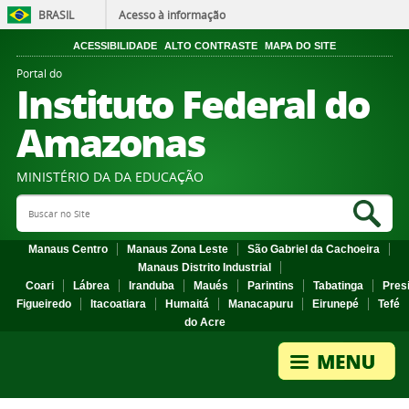
BRASIL
Acesso à informação
ACESSIBILIDADE
ALTO CONTRASTE
MAPA DO SITE
Portal do
Instituto Federal do
Amazonas
MINISTÉRIO DA DA EDUCAÇÃO
Search Site
Sea
Manaus Centro
Manaus Zona Leste
São Gabriel da Cachoeira
Manaus Distrito Industrial
Coari
Lábrea
Iranduba
Maués
Parintins
Tabatinga
Pres
Figueiredo
Itacoatiara
Humaitá
Manacapuru
Eirunepé
Tefé
do Acre