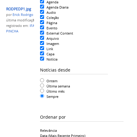
Agenda
Agenda Diaria
RODPEDP1.jpg
Audio
por
Erick Rodrigo Santos Almeida
Coleção
última modificação
em 29/05/2020 13h26
Página
registrado em:
IFAM
,
CAMPUS ITACOATIARA
,
PE-DE-
Evento
PINCHA
External Content
Arquivo
Imagem
Link
Capa
Notícia
Notícias desde
Ontem
Última semana
Último mês
Sempre
Ordenar por
Relevância
Data (mais Recente Primeiro)