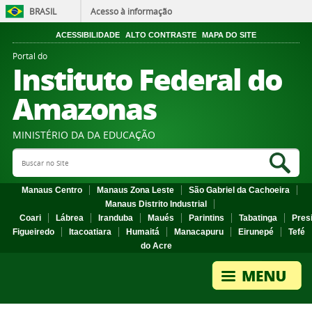
BRASIL
Acesso à informação
ACESSIBILIDADE
ALTO CONTRASTE
MAPA DO SITE
Portal do
Instituto Federal do
Amazonas
MINISTÉRIO DA DA EDUCAÇÃO
Search Site
Sea
Manaus Centro
Manaus Zona Leste
São Gabriel da Cachoeira
Manaus Distrito Industrial
Coari
Lábrea
Iranduba
Maués
Parintins
Tabatinga
Pres
Figueiredo
Itacoatiara
Humaitá
Manacapuru
Eirunepé
Tefé
do Acre