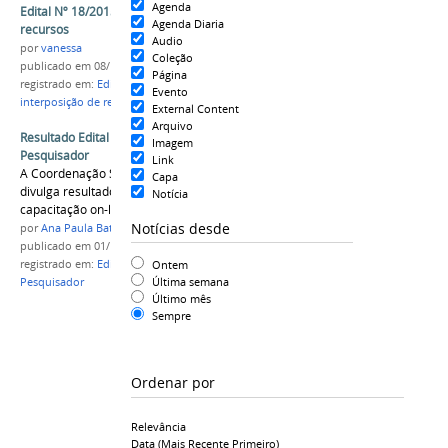
Agenda
Edital Nº 18/2015: resultado da interposição de
Agenda Diaria
recursos
Audio
por
vanessa
Coleção
publicado
em 08/10/2015
Página
registrado em:
Edital Nº 18/2015
,
Resultado da
Evento
interposição de recursos
,
Professor Pesquisador
External Content
Arquivo
Resultado Edital nº 18/2015 - Professor
Imagem
Pesquisador
Link
A Coordenação Sistêmica do Ensino a Distância
Capa
divulga resultado da análise curricular e
Notícia
capacitação on-line
Notícias desde
por
Ana Paula Batista
publicado
em 01/10/2015
Ontem
registrado em:
Edital nº18/2015
,
EaD
,
Professor
Última semana
Pesquisador
Último mês
Sempre
Ordenar por
Relevância
Data (mais Recente Primeiro)