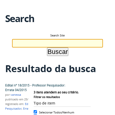
Search
Search Site
Resultado da busca
Edital n° 18/2015 - Professor Pesquisador:
Errata 04/2015
3
itens atendem ao seu critério.
por
vanessa
Filtrar os resultados
publicado
em 25/11/2015
Tipo de item
registrado em:
Edital n° 18/2015
,
Professor
Pesquisador
,
Errata 04/2015
Selecionar Todos/Nenhum