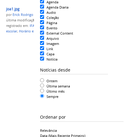
Agenda
Agenda Diaria
joa1.jpg
Audio
por
Erick Rodrigo Santos Almeida
Coleção
última modificação
em 29/05/2020 13h26
Página
registrado em:
IFAM
,
Campus Itacoatiara
,
Recesso
Evento
escolar
,
Horário expediente
External Content
Arquivo
Imagem
Link
Capa
Notícia
Notícias desde
Ontem
Última semana
Último mês
Sempre
Ordenar por
Relevância
Data (mais Recente Primeiro)