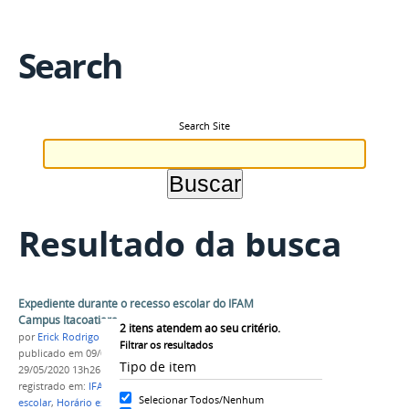
Search
Search Site
Resultado da busca
Expediente durante o recesso escolar do IFAM
Campus Itacoatiara
2
itens atendem ao seu critério.
por
Erick Rodrigo Santos Almeida
Filtrar os resultados
publicado
em 09/07/2017
—
última modificação
em
Tipo de item
29/05/2020 13h26
registrado em:
IFAM
,
Campus Itacoatiara
,
Recesso
Selecionar Todos/Nenhum
escolar
,
Horário expediente