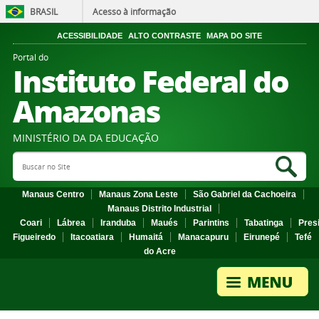
BRASIL
Acesso à informação
ACESSIBILIDADE
ALTO CONTRASTE
MAPA DO SITE
Portal do
Instituto Federal do
Amazonas
MINISTÉRIO DA DA EDUCAÇÃO
Search Site
Sea
Manaus Centro
Manaus Zona Leste
São Gabriel da Cachoeira
Manaus Distrito Industrial
Coari
Lábrea
Iranduba
Maués
Parintins
Tabatinga
Pres
Figueiredo
Itacoatiara
Humaitá
Manacapuru
Eirunepé
Tefé
do Acre