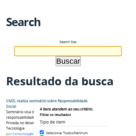
Search
Search Site
Resultado da busca
CMZL realiza seminário sobre Responsabilidade
Social
4
itens atendem ao seu critério.
Seminário visa discutir o papel da
Filtrar os resultados
responsabilidade social e Parceria Pública
Tipo de item
Privada no desenvolvimento da Ciência e
Tecnologia
Selecionar Todos/Nenhum
por
Comunicação cmzl