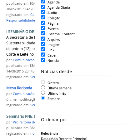
Agenda
publicado
em 10/05/2017
—
última modificação
em
Agenda Diaria
10/05/2017 14h28
Audio
registrado em:
Campus Manaus Zona Leste
,
Coleção
Responsabilidade Social
,
Seminário
Página
Evento
I SEMINÁRIO DE PECUÁRIA DE CORTE E LEITE
External Content
A Secretaria de Estado de Produção Rural e
Arquivo
Sustentabilidade (SEPROR) realizou na manhã
Imagem
de ontem (12), o I Seminário de Pecuária de
Link
Corte e Leite no IFAM Câmpus Parintins.
Capa
por
Comunicação CPR
Notícia
publicado
em 13/08/2015
—
última modificação
em
Notícias desde
14/08/2015 23h43
registrado em:
Seminário
,
Pecuária
,
Corte e Leite
Ontem
Mesa Redonda
Última semana
Último mês
por
Comunicação CPR
Sempre
última modificação
em 13/08/2015 09h49
registrado em:
Seminário
,
Pecuária
,
Corte e Leite
Seminário PNE: Plano Nacional de Educação
Ordenar por
por
Pró reitoria de Ensino
publicado
em 28/07/2017
Relevância
registrado em:
notici
,
PNE
,
Educação
,
Seminário
Data (mais Recente Primeiro)