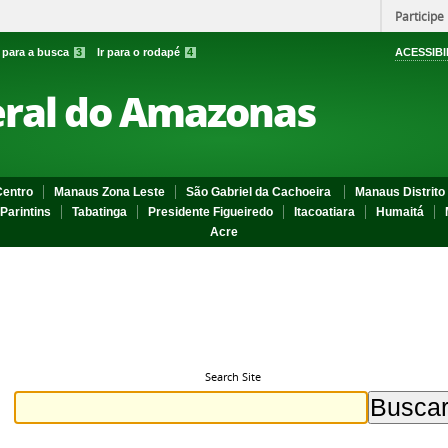
Participe
r para a busca
3
Ir para o rodapé
4
ACESSIBI
eral do Amazonas
entro
Manaus Zona Leste
São Gabriel da Cachoeira
Manaus Distrito 
Parintins
Tabatinga
Presidente Figueiredo
Itacoatiara
Humaitá
Acre
Search Site