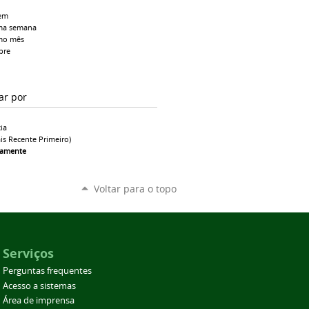
em
ma semana
mo mês
pre
ar por
ia
is Recente Primeiro)
camente
Voltar para o topo
Serviços
Perguntas frequentes
Acesso a sistemas
Área de imprensa