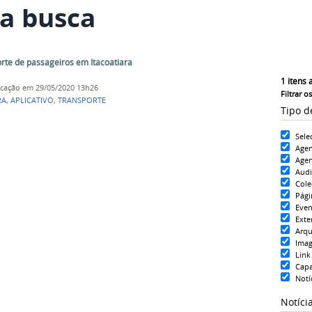
a busca
orte de passageiros em Itacoatiara
1
itens 
icação
em 29/05/2020 13h26
Filtrar o
RA
,
APLICATIVO
,
TRANSPORTE
Tipo d
Sele
Age
Agen
Aud
Cole
Pági
Even
Exte
Arqu
Ima
Link
Cap
Notí
Notíci