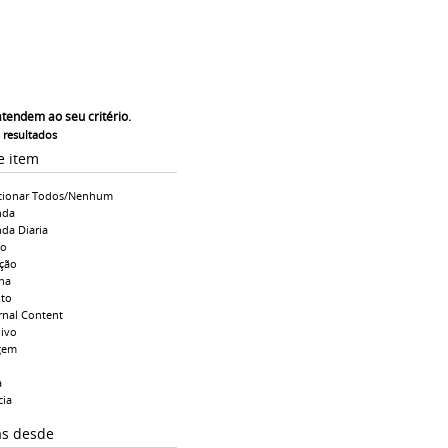
atendem ao seu critério.
s resultados
e item
cionar Todos/Nenhum
nda
da Diaria
io
ção
na
to
rnal Content
ivo
gem
a
cia
as desde