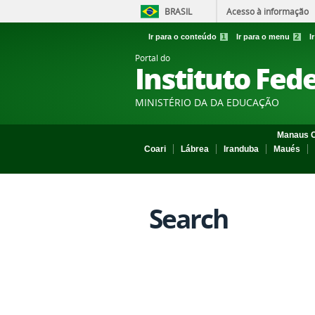
BRASIL
Acesso à informação
Ir para o conteúdo
1
Ir para o menu
2
I
Portal do
Instituto Fed
MINISTÉRIO DA DA EDUCAÇÃO
Manaus C
Coari
Lábrea
Iranduba
Maués
Search