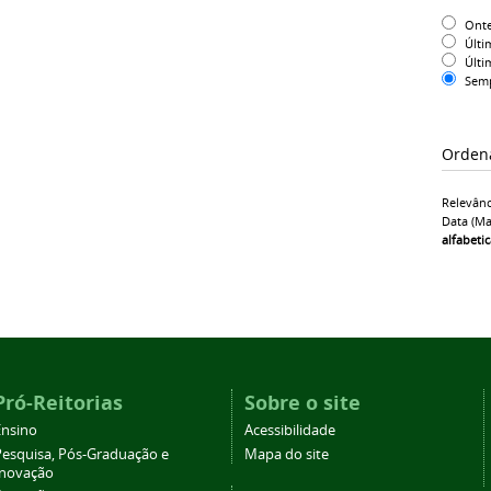
Ont
Últi
Últi
Sem
Orden
Relevânc
Data (ma
alfabeti
Pró-Reitorias
Sobre o site
Ensino
Acessibilidade
Pesquisa, Pós-Graduação e
Mapa do site
Inovação