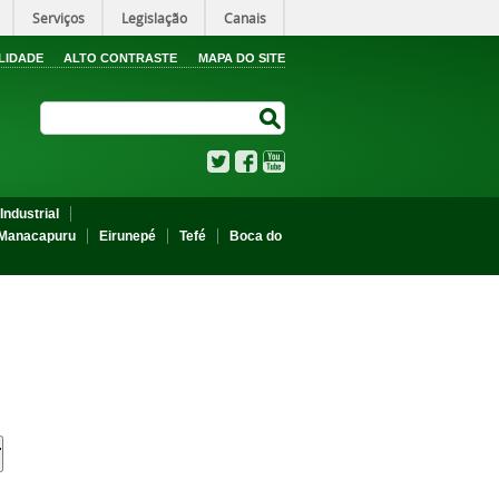
Serviços
Legislação
Canais
LIDADE
ALTO CONTRASTE
MAPA DO SITE
Search Site
Search Site
Twitter
Facebook
YouTube
Industrial
Manacapuru
Eirunepé
Tefé
Boca do