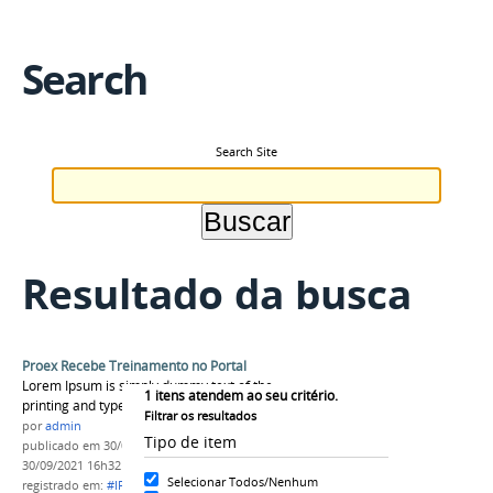
Search
Search Site
Resultado da busca
Proex Recebe Treinamento no Portal
Lorem Ipsum is simply dummy text of the
1
itens atendem ao seu critério.
printing and typesetting industry....
Filtrar os resultados
por
admin
Tipo de item
publicado
em 30/09/2021
—
última modificação
em
30/09/2021 16h32
Selecionar Todos/Nenhum
registrado em:
#IFAM
,
VIAGEM
,
Edital 02/2018 –