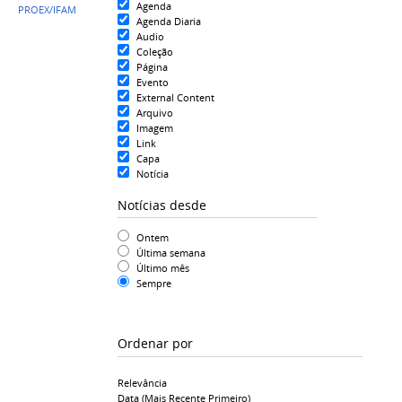
Agenda
PROEX/IFAM
Agenda Diaria
Audio
Coleção
Página
Evento
External Content
Arquivo
Imagem
Link
Capa
Notícia
Notícias desde
Ontem
Última semana
Último mês
Sempre
Ordenar por
Relevância
Data (mais Recente Primeiro)