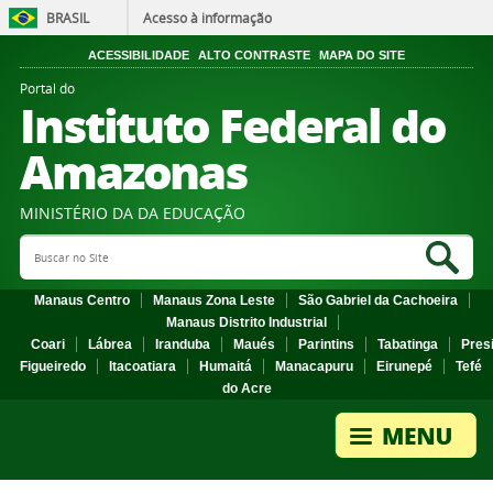
BRASIL
Acesso à informação
ACESSIBILIDADE
ALTO CONTRASTE
MAPA DO SITE
Portal do
Instituto Federal do
Amazonas
MINISTÉRIO DA DA EDUCAÇÃO
Search Site
Sea
Manaus Centro
Manaus Zona Leste
São Gabriel da Cachoeira
Manaus Distrito Industrial
Coari
Lábrea
Iranduba
Maués
Parintins
Tabatinga
Pres
Figueiredo
Itacoatiara
Humaitá
Manacapuru
Eirunepé
Tefé
do Acre