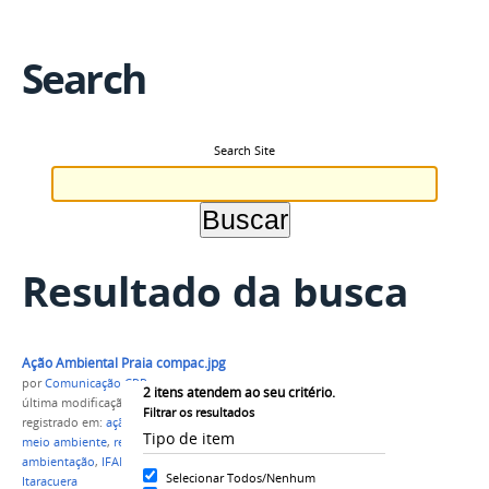
Search
Search Site
Resultado da busca
Ação Ambiental Praia compac.jpg
por
Comunicação CPR
2
itens atendem ao seu critério.
última modificação
em 27/08/2021 18h21
Filtrar os resultados
registrado em:
ação ambiental
,
curso técnico em
Tipo de item
meio ambiente
,
resíduos sólidos
,
impactos
ambientação
,
IFAM Campus Parintins
,
praia de
Selecionar Todos/Nenhum
Itaracuera