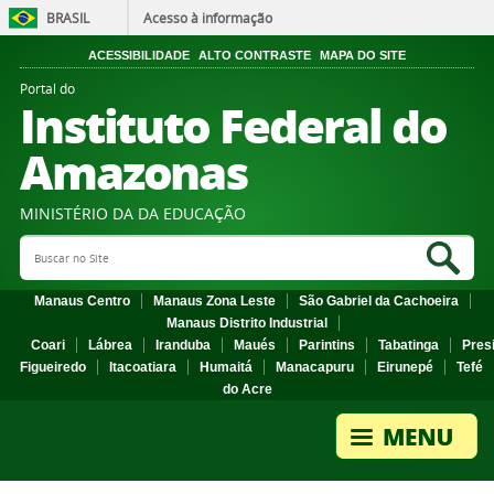
BRASIL
Acesso à informação
ACESSIBILIDADE
ALTO CONTRASTE
MAPA DO SITE
Portal do
Instituto Federal do
Amazonas
MINISTÉRIO DA DA EDUCAÇÃO
Search Site
Sea
Manaus Centro
Manaus Zona Leste
São Gabriel da Cachoeira
Manaus Distrito Industrial
Coari
Lábrea
Iranduba
Maués
Parintins
Tabatinga
Pres
Figueiredo
Itacoatiara
Humaitá
Manacapuru
Eirunepé
Tefé
do Acre