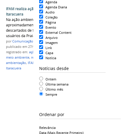
Agenda
Agenda Diaria
IFAM realiza ação ambiental na Praia de
Audio
Itaracuera
Coleção
Na ação ambiental foram retirados
Página
aproximadamente 200 kg de resíduos sólidos
Evento
descartados de forma inadequada pelos
External Content
usuários da Praia de Itaracuera.
Arquivo
por
Comunicação CPR
Imagem
publicado
em 27/08/2021
Link
registrado em:
ação ambiental
,
curso técnico em
Capa
meio ambiente
,
resíduos sólidos
,
impactos
Notícia
ambientação
,
IFAM Campus Parintins
,
praia de
Notícias desde
Itaracuera
Ontem
Última semana
Último mês
Sempre
Ordenar por
Relevância
Data (mais Recente Primeiro)