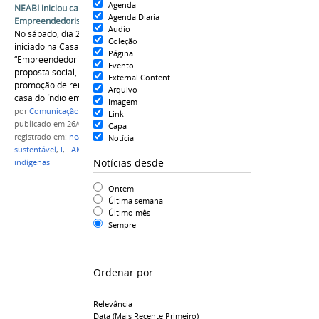
Agenda
NEABI iniciou capacitação em
Agenda Diaria
Empreendedorismo Sustentável
Audio
No sábado, dia 24 de setembro de 2022, foi
Coleção
iniciado na Casa do Índio o projeto intitulado:
Página
“Empreendedorismo sustentável - Uma
Evento
proposta social, econômica e ambiental para
External Content
promoção de renda de mulheres indígenas na
Arquivo
casa do índio em Parintins – Amazonas”.
Imagem
por
Comunicação CPR
Link
publicado
em 26/09/2022
Capa
registrado em:
neabi
,
empreendedorismo
Notícia
sustentável
,
I
,
FAM
,
Campus Parintins
,
bijóias
,
Notícias desde
indígenas
Ontem
Última semana
Último mês
Sempre
Ordenar por
Relevância
Data (mais Recente Primeiro)