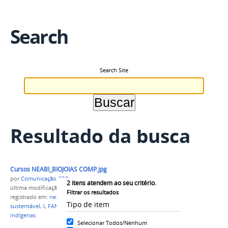
Search
Search Site
Resultado da busca
Cursos NEABI_BIOJOIAS COMP.jpg
por
Comunicação CPR
2
itens atendem ao seu critério.
última modificação
em 26/09/2022 19h25
Filtrar os resultados
registrado em:
neabi
,
empreendedorismo
Tipo de item
sustentável
,
I
,
FAM
,
Campus Parintins
,
bijóias
,
indígenas
Selecionar Todos/Nenhum