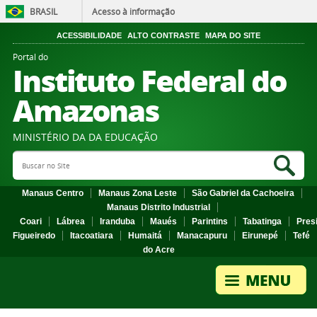
BRASIL
Acesso à informação
ACESSIBILIDADE
ALTO CONTRASTE
MAPA DO SITE
Portal do
Instituto Federal do
Amazonas
MINISTÉRIO DA DA EDUCAÇÃO
Search Site
Sea
Manaus Centro
Manaus Zona Leste
São Gabriel da Cachoeira
Manaus Distrito Industrial
Coari
Lábrea
Iranduba
Maués
Parintins
Tabatinga
Pres
Figueiredo
Itacoatiara
Humaitá
Manacapuru
Eirunepé
Tefé
do Acre