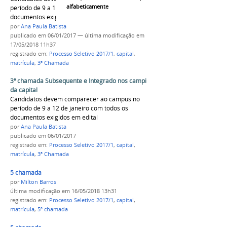
alfabeticamente
período de 9 a 12 de janeiro com todos os
documentos exigidos em edital
por
Ana Paula Batista
publicado
em 06/01/2017
—
última modificação
em
17/05/2018 11h37
registrado em:
Processo Seletivo 2017/1
,
capital
,
matrícula
,
3ª Chamada
3ª chamada Subsequente e Integrado nos campi
da capital
Candidatos devem comparecer ao campus no
período de 9 a 12 de janeiro com todos os
documentos exigidos em edital
por
Ana Paula Batista
publicado
em 06/01/2017
registrado em:
Processo Seletivo 2017/1
,
capital
,
matrícula
,
3ª Chamada
5 chamada
por
Milton Barros
última modificação
em 16/05/2018 13h31
registrado em:
Processo Seletivo 2017/1
,
capital
,
matrícula
,
5ª chamada