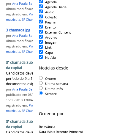
Agenda
por
Ana Paula Batista
Agenda Diaria
última modificação
em 17/05/2018 11h37
Audio
registrado em:
Processo Seletivo 2017/1
,
capital
,
Coleção
matrícula
,
3ª Chamada
Página
Evento
3 chamada.jpg
External Content
por
Ana Paula Batista
Arquivo
última modificação
em 06/01/2017 12h19
Imagem
registrado em:
Processo Seletivo 2017/1
,
capital
,
Link
matrícula
,
3ª Chamada
Capa
Notícia
3ª chamada Subsequente e Integrado nos campi
Notícias desde
da capital
Candidatos devem comparecer ao campus no
período de 9 a 12 de janeiro com todos os
Ontem
documentos exigidos em edital
Última semana
Último mês
por
Ana Paula Batista
Sempre
publicado
em 06/01/2017
—
última modificação
em
16/05/2018 13h04
registrado em:
Processo Seletivo 2017/1
,
capital
,
matrícula
,
3ª Chamada
Ordenar por
3ª chamada Subsequente e Integrado nos campi
da capital
Relevância
Data (mais Recente Primeiro)
Candidatos devem comparecer ao campus no