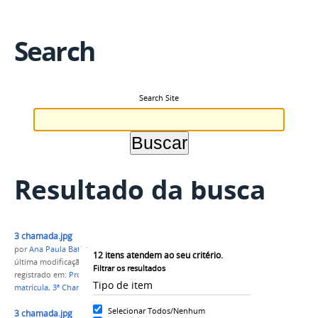
Search
Search Site
Resultado da busca
3 chamada.jpg
por
Ana Paula Batista
12
itens atendem ao seu critério.
última modificação
em 16/05/2018 11h04
Filtrar os resultados
registrado em:
Processo Seletivo 2017/1
,
capital
,
Tipo de item
matrícula
,
3ª Chamada
Selecionar Todos/Nenhum
3 chamada.jpg