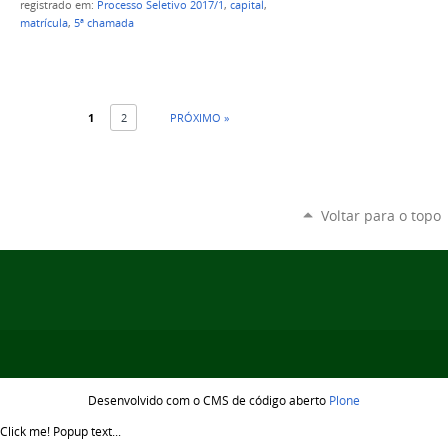
registrado em:
Processo Seletivo 2017/1
,
capital
,
matrícula
,
5ª chamada
1
2
PRÓXIMO »
Voltar para o topo
Desenvolvido com o CMS de código aberto
Plone
Click me!
Popup text...