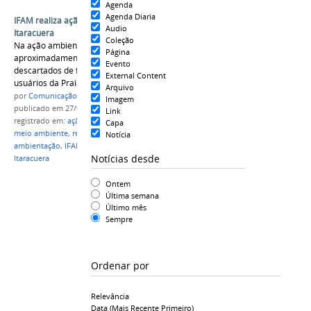
Agenda
Agenda Diaria
IFAM realiza ação ambiental na Praia de
Audio
Itaracuera
Coleção
Na ação ambiental foram retirados
Página
aproximadamente 200 kg de resíduos sólidos
Evento
descartados de forma inadequada pelos
External Content
usuários da Praia de Itaracuera.
Arquivo
por
Comunicação CPR
Imagem
publicado
em 27/08/2021
Link
registrado em:
ação ambiental
,
curso técnico em
Capa
meio ambiente
,
resíduos sólidos
,
impactos
Notícia
ambientação
,
IFAM Campus Parintins
,
praia de
Notícias desde
Itaracuera
Ontem
Última semana
Último mês
Sempre
Ordenar por
Relevância
Data (mais Recente Primeiro)