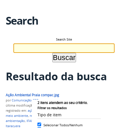
Search
Search Site
Resultado da busca
Ação Ambiental Praia compac.jpg
por
Comunicação CPR
2
itens atendem ao seu critério.
última modificação
em 27/08/2021 18h21
Filtrar os resultados
registrado em:
ação ambiental
,
curso técnico em
Tipo de item
meio ambiente
,
resíduos sólidos
,
impactos
ambientação
,
IFAM Campus Parintins
,
praia de
Selecionar Todos/Nenhum
Itaracuera