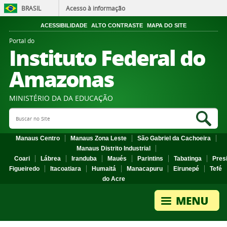
BRASIL
Acesso à informação
ACESSIBILIDADE
ALTO CONTRASTE
MAPA DO SITE
Portal do
Instituto Federal do
Amazonas
MINISTÉRIO DA DA EDUCAÇÃO
Search Site
Sea
Manaus Centro
Manaus Zona Leste
São Gabriel da Cachoeira
Manaus Distrito Industrial
Coari
Lábrea
Iranduba
Maués
Parintins
Tabatinga
Pres
Figueiredo
Itacoatiara
Humaitá
Manacapuru
Eirunepé
Tefé
do Acre