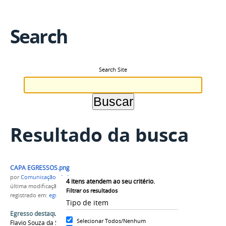
Search
Search Site
Resultado da busca
CAPA EGRESSOS.png
por
Comunicação - Labrea
4
itens atendem ao seu critério.
última modificação
em 06/10/2021 11h37
Filtrar os resultados
registrado em:
egressos
,
campus Lábrea
Tipo de item
Egresso destaque do IFAM Campus Lábrea
Selecionar Todos/Nenhum
Flavio Souza da Silva é egresso do curso técnico