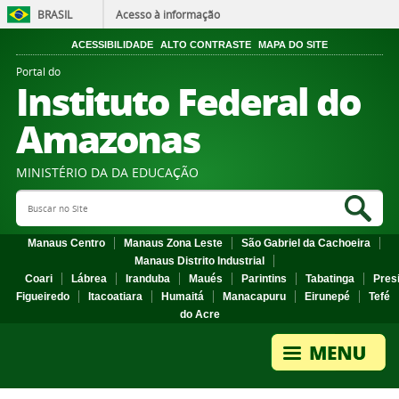
BRASIL
Acesso à informação
ACESSIBILIDADE
ALTO CONTRASTE
MAPA DO SITE
Portal do
Instituto Federal do
Amazonas
MINISTÉRIO DA DA EDUCAÇÃO
Search Site
Sea
Manaus Centro
Manaus Zona Leste
São Gabriel da Cachoeira
Manaus Distrito Industrial
Coari
Lábrea
Iranduba
Maués
Parintins
Tabatinga
Pres
Figueiredo
Itacoatiara
Humaitá
Manacapuru
Eirunepé
Tefé
do Acre