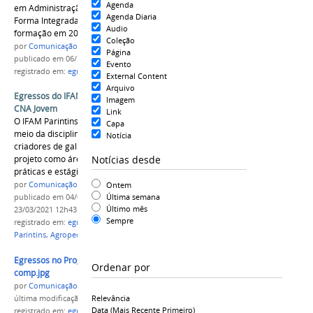
Agenda
em Administração Integrado ao Ensino Médio
Agenda Diaria
Forma Integrada do IFAM Campus Lábrea com
Audio
formação em 2016.
Coleção
por
Comunicação - Labrea
Página
publicado
em 06/10/2021
Evento
registrado em:
egressos
,
campus Lábrea
External Content
Arquivo
Egressos do IFAM são finalistas no Programa
Imagem
CNA Jovem
Link
O IFAM Parintins será parceiro no projeto por
Capa
meio da disciplina de Avicultura que terá os
Notícia
criadores de galinha caipira participantes do
Notícias desde
projeto como área para realização de atividades
práticas e estágio técnico.
Ontem
por
Comunicação CPR
Última semana
publicado
em 04/02/2021
—
última modificação
em
Último mês
23/03/2021 12h43
Sempre
registrado em:
egressos
,
cursos técnicos
,
Campus
Parintins
,
Agropecuária
,
finalistas
Egressos no Programa CNA Jovem 2020
Ordenar por
comp.jpg
por
Comunicação CPR
Relevância
última modificação
em 04/02/2021 20h15
Data (mais Recente Primeiro)
registrado em:
egressos
,
cursos técnicos
,
Campus